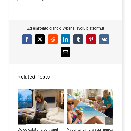
Zdieľaj tento článok, vyber si svoju platformu!
Facebook
X
Reddit
LinkedIn
Tumblr
Pinterest
Vk
Email
Related Posts
eficient
De ce călătoria cu trenul
Vacanță la mare sau muncă
Îmbunătă