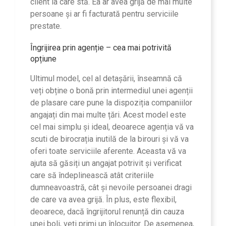
client la care stă. Ea ar avea grijă de mai multe
persoane și ar fi facturată pentru serviciile
prestate.
Îngrijirea prin agenție – cea mai potrivită
opțiune
Ultimul model, cel al detașării, înseamnă că
veți obține o bonă prin intermediul unei agenții
de plasare care pune la dispoziția companiilor
angajați din mai multe țări. Acest model este
cel mai simplu și ideal, deoarece agenția vă va
scuti de birocrația inutilă de la birouri și vă va
oferi toate serviciile aferente. Aceasta vă va
ajuta să găsiți un angajat potrivit și verificat
care să îndeplinească atât criteriile
dumneavoastră, cât și nevoile persoanei dragi
de care va avea grijă. În plus, este flexibil,
deoarece, dacă îngrijitorul renunță din cauza
unei boli, veți primi un înlocuitor. De asemenea,