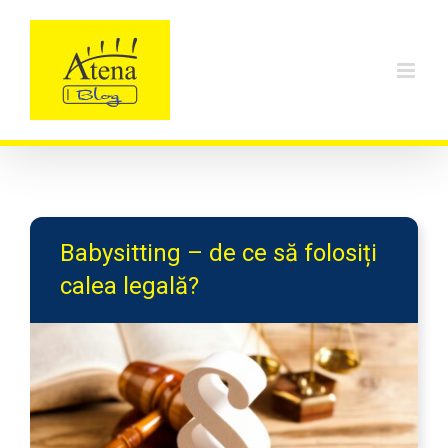
Skip
to
content
Babysitting – de ce să folosiți
calea legală?