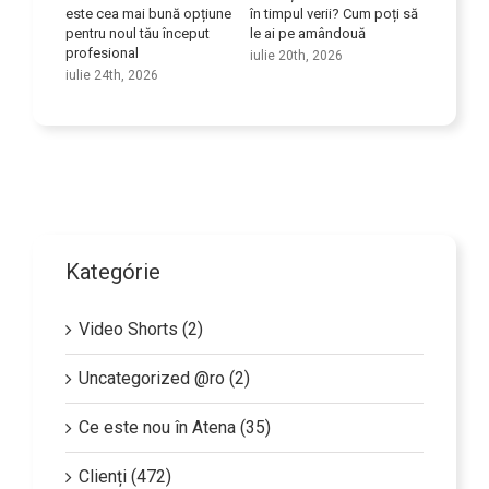
dul
este cea mai bună opțiune
în timpul verii? Cum poți să
competen
ice
pentru noul tău început
le ai pe amândouă
iulie 9th
profesional
iulie 20th, 2026
iulie 24th, 2026
Kategórie
Video Shorts (2)
Uncategorized @ro (2)
Ce este nou în Atena (35)
Clienți (472)