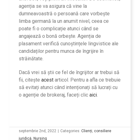
agenția se va asigura că vine la
dumneavoastră o persoană care vorbește
limba germană la un anumit nivel, ceea ce
poate fi o complicație atunci când se
angajează o bonă orbește. Agenția de
plasament verifică cunoștințele lingvistice ale
candidaților pentru munca de îngrijire în
străinătate.
Dacă vrei să știi ce fel de îngrijitor ar trebui să
fii, citește
acest
articol. Pentru a afla ce trebuie
să evitați atunci când intenționați să lucrați cu
o agenție de brokeraj, faceți clic
aici
.
septembrie 2nd, 2022
|
Categories:
Clienți
,
consiliere
juridică
,
Nursing