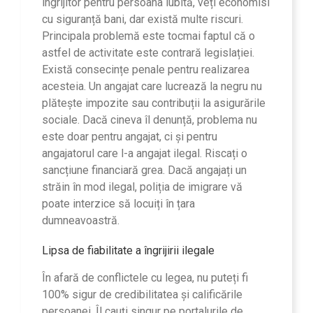
îngrijitor pentru persoana iubită, veți economisi
cu siguranță bani, dar există multe riscuri.
Principala problemă este tocmai faptul că o
astfel de activitate este contrară legislației.
Există consecințe penale pentru realizarea
acesteia. Un angajat care lucrează la negru nu
plătește impozite sau contribuții la asigurările
sociale. Dacă cineva îl denunță, problema nu
este doar pentru angajat, ci și pentru
angajatorul care l-a angajat ilegal. Riscați o
sancțiune financiară grea. Dacă angajați un
străin în mod ilegal, poliția de imigrare vă
poate interzice să locuiți în țara
dumneavoastră.
Lipsa de fiabilitate a îngrijirii ilegale
În afară de conflictele cu legea, nu puteți fi
100% sigur de credibilitatea și calificările
persoanei. Îl cauți singur pe portalurile de