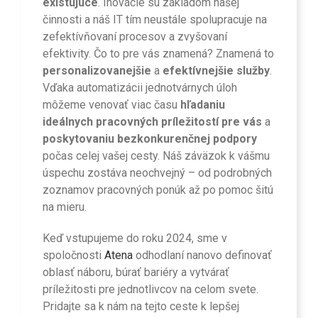
existujúce
. Inovácie sú základom našej
činnosti a náš IT tím neustále spolupracuje na
zefektívňovaní procesov a zvyšovaní
efektivity. Čo to pre vás znamená? Znamená to
personalizovanejšie
a
efektívnejšie služby
.
Vďaka automatizácii jednotvárnych úloh
môžeme venovať viac času
hľadaniu
ideálnych pracovných príležitostí pre vás
a
poskytovaniu bezkonkurenčnej podpory
počas celej vašej cesty. Náš záväzok k vášmu
úspechu zostáva neochvejný – od podrobných
zoznamov pracovných ponúk až po pomoc šitú
na mieru.
Keď vstupujeme do roku 2024, sme v
spoločnosti
Atena
odhodlaní nanovo definovať
oblasť náboru, búrať bariéry a vytvárať
príležitosti pre jednotlivcov na celom svete.
Pridajte sa k nám na tejto ceste k lepšej