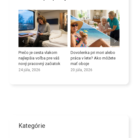
 proti
Prečo je cesta vlakom
Dovolenka pri mori alebo
Zlepšite
orov
najlepšia voľba pre váš
práca v lete? Ako môžete
schopno
nový pracovný začiatok
mať oboje
9 júla, 2
24 júla, 2026
20 júla, 2026
Kategórie