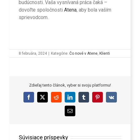
budúcnosti. Vaša vysnívaná práca čaká –
dovoľte spoločnosti
Atena
, aby bola vaším
sprievodcom.
8 februára, 2024
|
Kategórie:
Čo nové v Atene
,
Klienti
Zdieľaj tento článok, vyber si svoju platformu!
Facebook
X
Reddit
LinkedIn
Tumblr
Pinterest
Vk
Email
Súvisiace príspevky