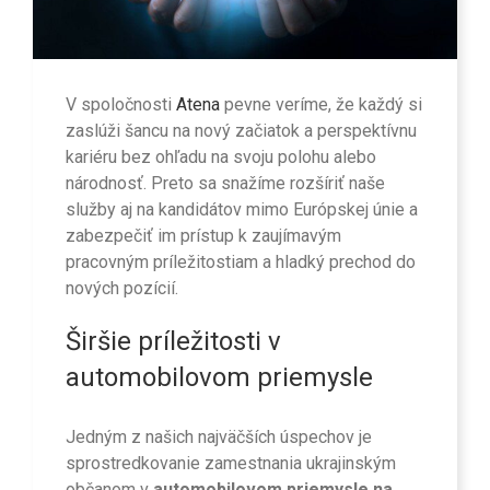
V spoločnosti
Atena
pevne veríme, že každý si
zaslúži šancu na nový začiatok a perspektívnu
kariéru bez ohľadu na svoju polohu alebo
národnosť. Preto sa snažíme rozšíriť naše
služby aj na kandidátov mimo Európskej únie a
zabezpečiť im prístup k zaujímavým
pracovným príležitostiam a hladký prechod do
nových pozícií.
Širšie príležitosti v
automobilovom priemysle
Jedným z našich najväčších úspechov je
sprostredkovanie zamestnania ukrajinským
občanom v
automobilovom priemysle na