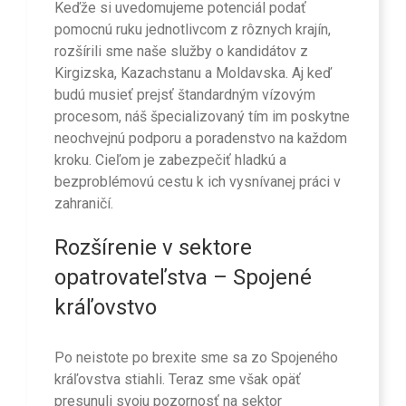
Keďže si uvedomujeme potenciál podať
pomocnú ruku jednotlivcom z rôznych krajín,
rozšírili sme naše služby o kandidátov z
Kirgizska, Kazachstanu a Moldavska. Aj keď
budú musieť prejsť štandardným vízovým
procesom, náš špecializovaný tím im poskytne
neochvejnú podporu a poradenstvo na každom
kroku. Cieľom je zabezpečiť hladkú a
bezproblémovú cestu k ich vysnívanej práci v
zahraničí.
Rozšírenie v sektore
opatrovateľstva – Spojené
kráľovstvo
Po neistote po brexite sme sa zo Spojeného
kráľovstva stiahli. Teraz sme však opäť
presunuli svoju pozornosť na sektor