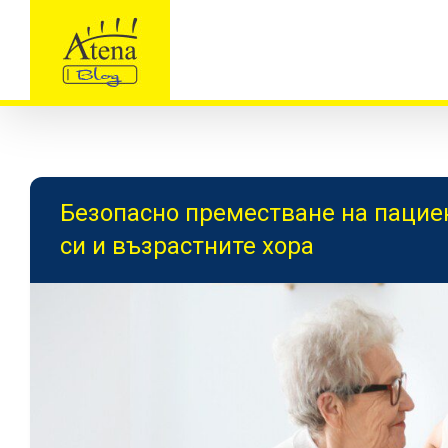
Skip
to
content
Безопасно преместване на пациен
си и възрастните хора