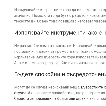
Насърчавайте възрастните хора да ви помагат по 
значение. Помолете го да бута с ръце или крака, 
тежестта ви. Освен това повишава неговата увере
Използвайте инструменти, ако е 
Не разчитайте само на силата си. Използвайте пом
постелки или дъски за преместване. Тези помощни 
нараняване. Ако възрастните хора използват инвал
Ако е възможно, регулирайте височината на леглат
Бъдете спокойни и съсредоточен
Могат да се случат неочаквани неща.
Възрастните х
случва.
Ако запазите спокойствие, ще реагирате по-
Следете за признаци на болка или страх и
ако е нео