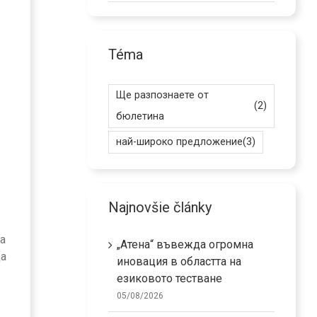
Téma
Ще разпознаете от
(2)
бюлетина
най-широко предложение
(3)
Najnovšie články
а
„Атена“ въвежда огромна
да
иновация в областта на
езиковото тестване
05/08/2026