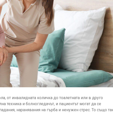
ла, от инвалидната количка до тоалетната или в друго
а техника и болногледачът, и пациентът могат да се
адания, наранявания на гърба и ненужен стрес. То също та