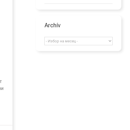
Archív
Archív
т
ни