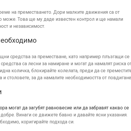
време на преместването. Дори малките движения са от
ако може. Това ще му даде известен контрол и ще намали
ност и независимост.
необходимо
ощни средства за преместване, като например плъзгащи се
средства са лесни за намиране и могат да намалят риска о
идна количка, блокирайте колелата, преди да се преместите
а и столовете, за да намалите необходимостта от повдигане
и
ора могат да загубят равновесие или да забравят какво се
добре. Винаги се движете бавно и давайте ясни указания.
бходимо, коригирайте подхода си.