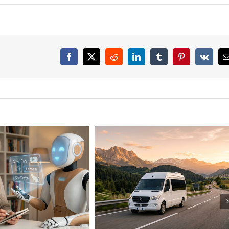
Facebook
X
Reddit
LinkedIn
Tumblr
Pinterest
Vk