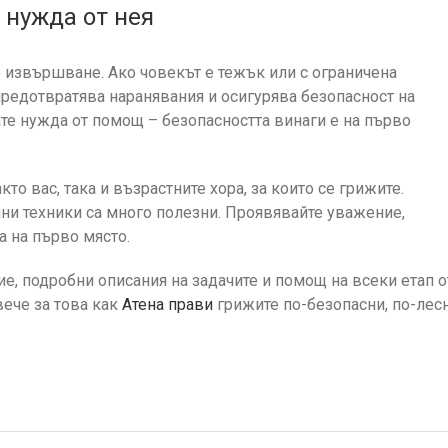
 нужда от нея
о извършване. Ако човекът е тежък или с ограничена
предотвратява наранявания и осигурява безопасност на
ате нужда от помощ – безопасността винаги е на първо
о вас, така и възрастните хора, за които се грижите.
ни техники са много полезни. Проявявайте уважение,
а на първо място.
е, подробни описания на задачите и помощ на всеки етап о
вече за това как
Атена прави
грижите по-безопасни, по-лес