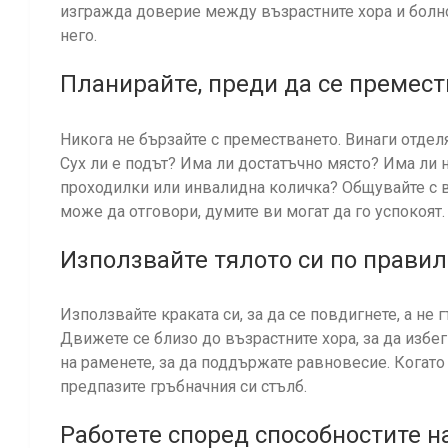
изгражда доверие между възрастните хора и болног
него.
Планирайте, преди да се премест
Никога не бързайте с преместването. Винаги отдел
Сух ли е подът? Има ли достатъчно място? Има ли
проходилки или инвалидна количка? Общувайте с в
може да отговори, думите ви могат да го успокоят.
Използвайте тялото си по прави
Използвайте краката си, за да се повдигнете, а не 
Движете се близо до възрастните хора, за да избе
на раменете, за да поддържате равновесие. Когато 
предпазите гръбначния си стълб.
Работете според способностите н