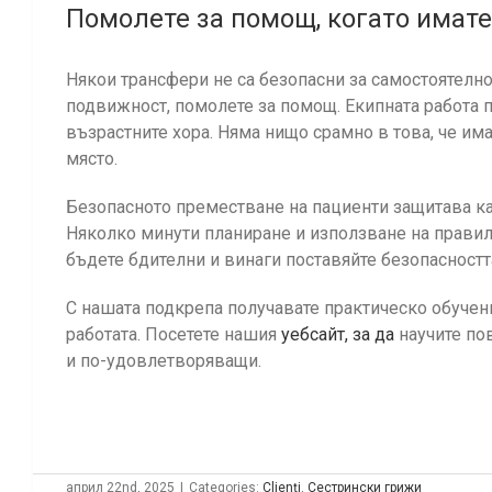
Помолете за помощ, когато имате
Някои трансфери не са безопасни за самостоятелн
подвижност, помолете за помощ. Екипната работа 
възрастните хора. Няма нищо срамно в това, че им
място.
Безопасното преместване на пациенти защитава какт
Няколко минути планиране и използване на правил
бъдете бдителни и винаги поставяйте безопасностт
С нашата подкрепа получавате практическо обучени
работата. Посетете нашия
уебсайт, за да
научите по
и по-удовлетворяващи.
април 22nd, 2025
|
Categories:
Clienți
,
Сестрински грижи