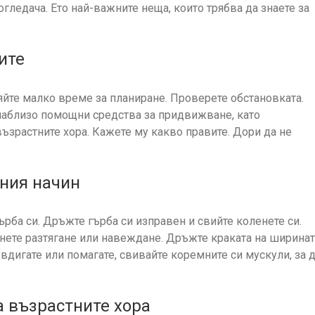
ледача. Ето най-важните неща, които трябва да знаете за
ите
яйте малко време за планиране. Проверете обстановката.
 наблизо помощни средства за придвижване, като
ъзрастните хора. Кажете му какво правите. Дори да не
лния начин
гърба си. Дръжте гърба си изправен и свийте коленете си.
гнете разтягане или навеждане. Дръжте краката на ширинат
вдигате или помагате, свивайте коремните си мускули, за 
а възрастните хора