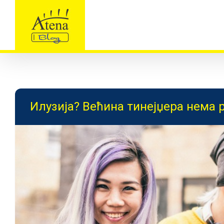
Skip
to
content
Илузија? Већина тинејџера нема р