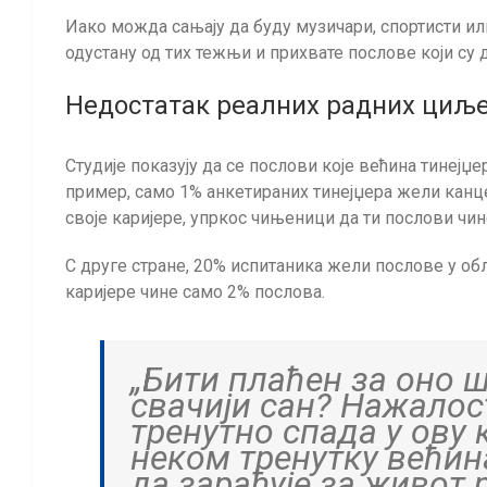
Иако можда сањају да буду музичари, спортисти ил
одустану од тих тежњи и прихвате послове који су
Недостатак реалних радних циље
Студије показују да се послови које већина тинејџ
пример, само 1% анкетираних тинејџера жели канце
своје каријере, упркос чињеници да ти послови чи
С друге стране, 20% испитаника жели послове у обла
каријере чине само 2% послова.
„Бити плаћен за оно ш
свачији сан? Нажалос
тренутно спада у ову 
неком тренутку већин
да зарађује за живот