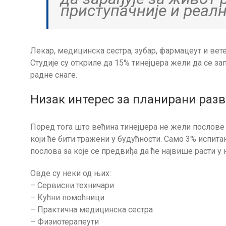
приступачније и реални
Лекар, медицинска сестра, зубар, фармацеут и вете
Студије су откриле да 15% тинејџера жели да се з
радне снаге.
Низак интерес за планирани разв
Поред тога што већина тинејџера не жели послове 
који ће бити тражени у будућности. Само 3% испитан
послова за које се предвиђа да ће највише расти у
Овде су неки од њих:
– Сервисни техничари
– Кућни помоћници
– Практична медицинска сестра
– Физиотерапеути