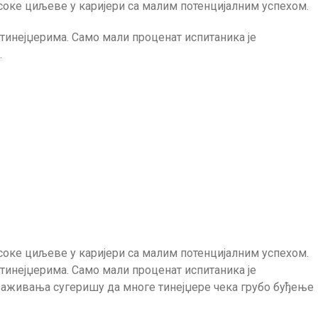
соке циљеве у каријери са малим потенцијалним успехом.
 тинејџерима. Само мали проценат испитаника је
.
соке циљеве у каријери са малим потенцијалним успехом.
 тинејџерима. Само мали проценат испитаника је
траживања сугеришу да многе тинејџере чека грубо буђење