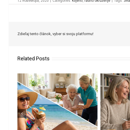
12 новембра, 2020
|
Categories:
Klijenti
,
radno okruženje
|
Tags:
Зна
Zdieľaj tento článok, vyber si svoju platformu!
Related Posts