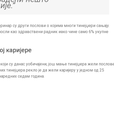
је.”
ринар су други послови о којима многи тинејџери сањају.
апосли као здравствени радник иако чине само 6% укупне
ој каријере
који су данас уобичајени, још мање тинејџера жели послов
их тинејџера рекло је да жели каријеру у једном од 25
 наредних седам година.