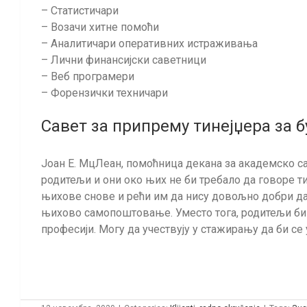
– Статистичари
– Возачи хитне помоћи
– Аналитичари оперативних истраживања
– Лични финансијски саветници
– Веб програмери
– Форензички техничари
Савет за припрему тинејџера за 
Јоан Е. МцЛеан, помоћница декана за академско са
родитељи и они око њих не би требало да говоре ти
њихове снове и рећи им да нису довољно добри да 
њихово самопоштовање. Уместо тога, родитељи би т
професији. Могу да учествују у стажирању да би се 