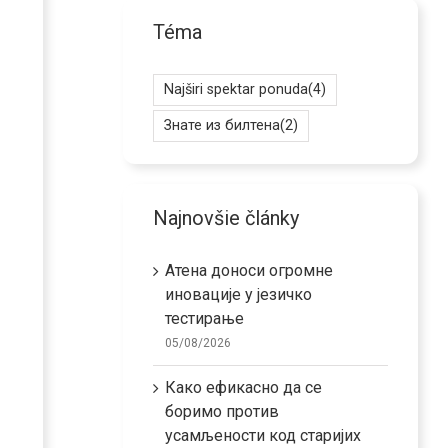
Téma
Najširi spektar ponuda
(4)
Знате из билтена
(2)
Najnovšie články
Атена доноси огромне
иновације у језичко
тестирање
05/08/2026
Како ефикасно да се
боримо против
усамљености код старијих