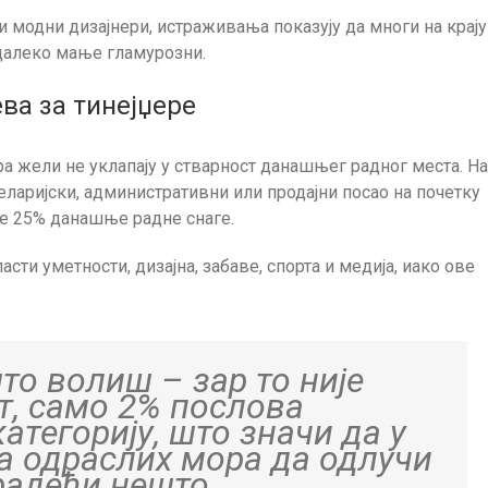
и модни дизајнери, истраживања показују да многи на крају
 далеко мање гламурозни.
ва за тинејџере
ера жели не уклапају у стварност данашњег радног места. На
ларијски, административни или продајни посао на почетку
не 25% данашње радне снаге.
сти уметности, дизајна, забаве, спорта и медија, иако ове
то волиш – зар то није
т, само 2% послова
категорију, што значи да у
а одраслих мора да одлучи
 радећи нешто