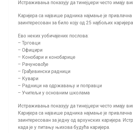
Истраживања показују да тинејџери често имају ви
Каријера са највише радника најмање је привлачна
заинтересован за било коју од 25 најбољих каријера
Ево неких уобичајених послова:
– Трговци
– Официри
– Конобари и конобарице
– Рачуновође
– Грађевински радници
– Кувари
– Радници на одржавању и поправци
– Учитељи у основним школама
Истраживања показују да тинејџери често имају ви
Каријера са највише радника најмање је привлачна
заинтересован за једну од врхунских каријера. Ис
када је у питању њихова будућа каријера.