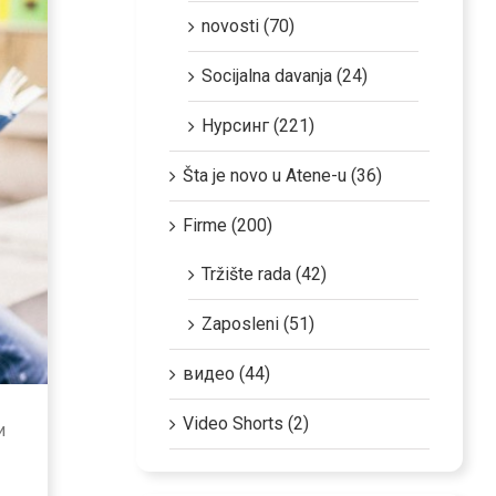
novosti (70)
Socijalna davanja (24)
Нурсинг (221)
Šta je novo u Atene-u (36)
Firme (200)
Tržište rada (42)
Zaposleni (51)
видео (44)
Video Shorts (2)
и