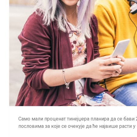
Само мали проценат тинејџера планира да се бави 
пословима за које се очекује да ће највише расти 