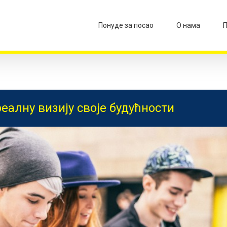
Понуде за посао
О нама
П
еалну визију своје будућности