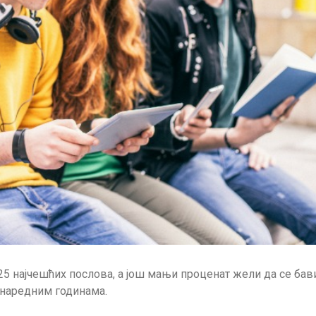
25 најчешћих послова, а још мањи проценат жели да се бав
у наредним годинама.