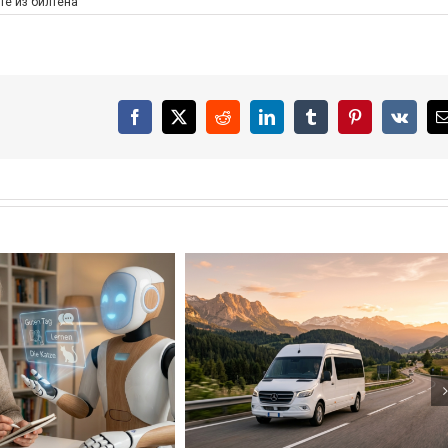
те из билтена
Facebook
X
Reddit
LinkedIn
Tumblr
Pinterest
Vk