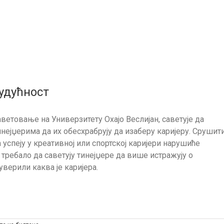
будућност
ветовање на Универзитету Охајо Веслијан, саветује да
нејџерима да их обесхрабрују да изаберу каријеру. Срушит
успеју у креативној или спортској каријери нарушиће
ребало да саветују тинејџере да више истражују о
уверили каква је каријера.