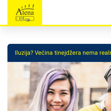
Skip
to
content
Iluzija? Većina tinejdžera nema real