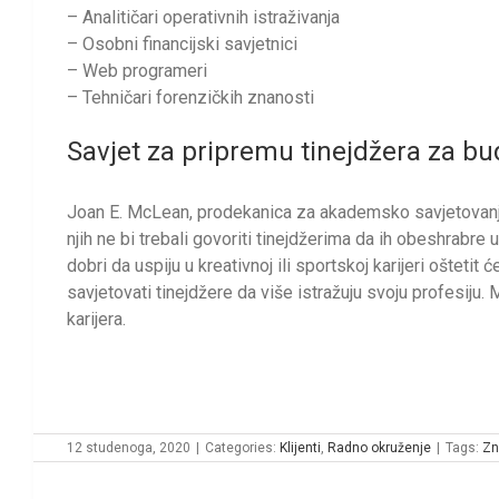
– Analitičari operativnih istraživanja
– Osobni financijski savjetnici
– Web programeri
– Tehničari forenzičkih znanosti
Savjet za pripremu tinejdžera za b
Joan E. McLean, prodekanica za akademsko savjetovanje n
njih ne bi trebali govoriti tinejdžerima da ih obeshrabre u
dobri da uspiju u kreativnoj ili sportskoj karijeri oštetit
savjetovati tinejdžere da više istražuju svoju profesiju. 
karijera.
12 studenoga, 2020
|
Categories:
Klijenti
,
Radno okruženje
|
Tags:
Zn