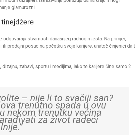
li modni dizajneri, istraživanja pokazuju da na kraju mnogi
 manje glamurozni.
 tinejdžere
ne odgovaraju stvarnosti današnjeg radnog mjesta. Na primjer,
 ili prodajni posao na početku svoje karijere, unatoč činjenici da t
 dizajnu, zabavi, sportu i medijima, iako te karijere čine samo 2
lite – nije li to svačiji san?
ova trenutno spada u ovu
a u nekom trenutku većina
arađivati za život radeći
nije.”