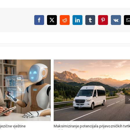
Facebook
X
Reddit
LinkedIn
Tumblr
Pinterest
Vk
ične vještine
Maksimiziranje potencijala prijevozničkih tvrtki