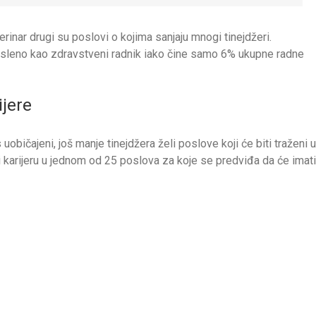
rinar drugi su poslovi o kojima sanjaju mnogi tinejdžeri.
aposleno kao zdravstveni radnik iako čine samo 6% ukupne radne
ijere
običajeni, još manje tinejdžera želi poslove koji će biti traženi u
i karijeru u jednom od 25 poslova za koje se predviđa da će imati