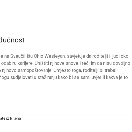
udućnost
a Sveučilištu Ohio Wesleyan, savjetuje da roditelji i ljudi oko
 odabiru karijere. Uništiti njihove snove i reći im da nisu dovoljno
 će njihovo samopoštovanje. Umjesto toga, roditelji bi trebali
Mogu sudjelovati u stažiranju kako bi se sami uvjerili kakva je to
ate iz biltena