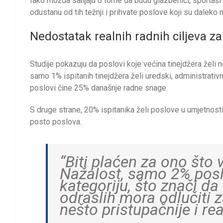
Iako možda sanjaju o tome da budu glazbenici, sportaši i
odustanu od tih težnji i prihvate poslove koji su daleko
Nedostatak realnih radnih ciljeva za
Studije pokazuju da poslovi koje većina tinejdžera želi 
samo 1% ispitanih tinejdžera želi uredski, administrativni
poslovi čine 25% današnje radne snage.
S druge strane, 20% ispitanika želi poslove u umjetnosti,
posto poslova.
“Biti plaćen za ono što vo
Nažalost, samo 2% posl
kategoriju, što znači d
odraslih mora odlučiti z
nešto pristupačnije i real