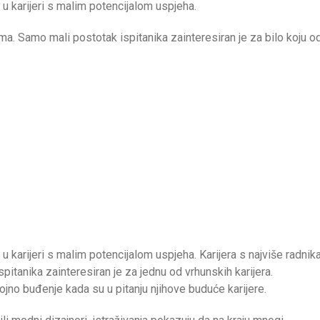
 u karijeri s malim potencijalom uspjeha.
rima. Samo mali postotak ispitanika zainteresiran je za bilo koju o
u karijeri s malim potencijalom uspjeha. Karijera s najviše radnik
pitanika zainteresiran je za jednu od vrhunskih karijera.
ojno buđenje kada su u pitanju njihove buduće karijere.