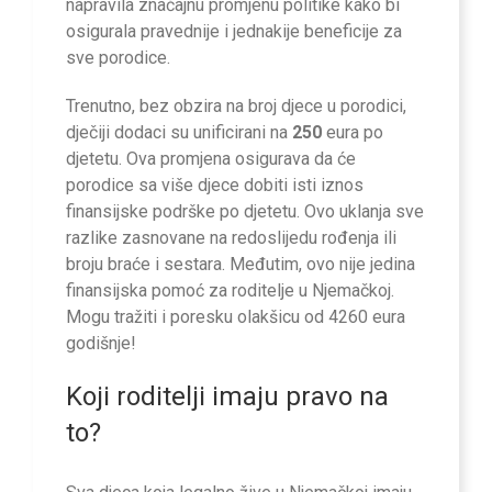
napravila značajnu promjenu politike kako bi
osigurala pravednije i jednakije beneficije za
sve porodice.
Trenutno, bez obzira na broj djece u porodici,
dječiji dodaci su unificirani na
250
eura po
djetetu. Ova promjena osigurava da će
porodice sa više djece dobiti isti iznos
finansijske podrške po djetetu. Ovo uklanja sve
razlike zasnovane na redoslijedu rođenja ili
broju braće i sestara. Međutim, ovo nije jedina
finansijska pomoć za roditelje u Njemačkoj.
Mogu tražiti i poresku olakšicu od 4260 eura
godišnje!
Koji roditelji imaju pravo na
to?