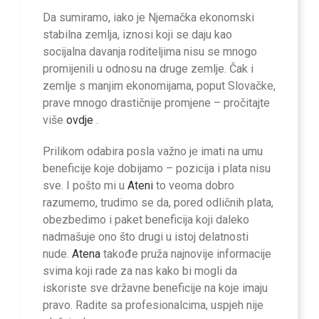
Da sumiramo, iako je Njemačka ekonomski
stabilna zemlja, iznosi koji se daju kao
socijalna davanja roditeljima nisu se mnogo
promijenili u odnosu na druge zemlje. Čak i
zemlje s manjim ekonomijama, poput Slovačke,
prave mnogo drastičnije promjene – pročitajte
više
ovdje
.
Prilikom odabira posla važno je imati na umu
beneficije koje dobijamo – pozicija i plata nisu
sve. I pošto mi u
Ateni
to veoma dobro
razumemo, trudimo se da, pored odličnih plata,
obezbedimo i paket beneficija koji daleko
nadmašuje ono što drugi u istoj delatnosti
nude.
Atena
takođe pruža najnovije informacije
svima koji rade za nas kako bi mogli da
iskoriste sve državne beneficije na koje imaju
pravo. Radite sa profesionalcima, uspjeh nije