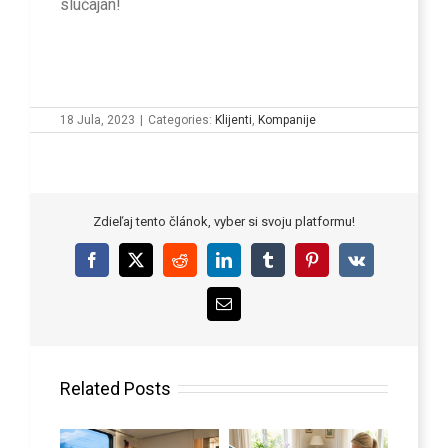
slučajan!
18 Jula, 2023
|
Categories:
Klijenti
,
Kompanije
Zdieľaj tento článok, vyber si svoju platformu!
Facebook
X
Reddit
LinkedIn
Tumblr
Pinterest
Vk
Email
Related Posts