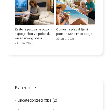
ti se
Zašto je putovanje vozom
Odmor na plaži ili ljetni
i kod
najbolji izbor za početak
posao? Kako imati oboje
Poboljša
vašeg novog posla
20 Jula, 2026
vještine
24 Jula, 2026
9 Jula, 
Kategórie
Uncategorized @bs (2)