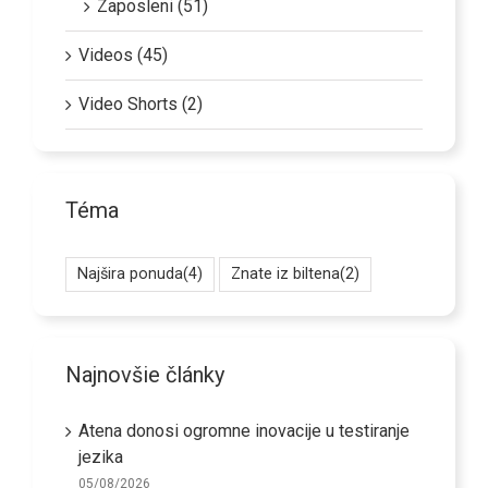
Zaposleni (51)
Videos (45)
Video Shorts (2)
Téma
Najšira ponuda
(4)
Znate iz biltena
(2)
Najnovšie články
Atena donosi ogromne inovacije u testiranje
jezika
05/08/2026