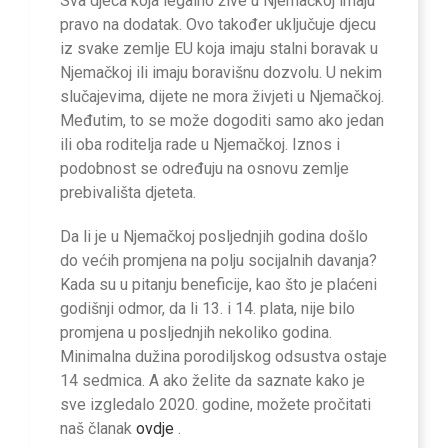
Sva djeca koja legalno žive u Njemačkoj imaju
pravo na dodatak. Ovo također uključuje djecu
iz svake zemlje EU koja imaju stalni boravak u
Njemačkoj ili imaju boravišnu dozvolu. U nekim
slučajevima, dijete ne mora živjeti u Njemačkoj.
Međutim, to se može dogoditi samo ako jedan
ili oba roditelja rade u Njemačkoj. Iznos i
podobnost se određuju na osnovu zemlje
prebivališta djeteta.
Da li je u Njemačkoj posljednjih godina došlo
do većih promjena na polju socijalnih davanja?
Kada su u pitanju beneficije, kao što je plaćeni
godišnji odmor, da li 13. i 14. plata, nije bilo
promjena u posljednjih nekoliko godina.
Minimalna dužina porodiljskog odsustva ostaje
14 sedmica. A ako želite da saznate kako je
sve izgledalo 2020. godine, možete pročitati
naš članak
ovdje
.