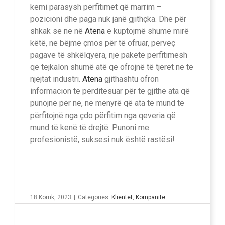
kemi parasysh përfitimet që marrim –
pozicioni dhe paga nuk janë gjithçka. Dhe për
shkak se ne në
Atena
e kuptojmë shumë mirë
këtë, ne bëjmë çmos për të ofruar, përveç
pagave të shkëlqyera, një paketë përfitimesh
që tejkalon shumë atë që ofrojnë të tjerët në të
njëjtat industri.
Atena
gjithashtu ofron
informacion të përditësuar për të gjithë ata që
punojnë për ne, në mënyrë që ata të mund të
përfitojnë nga çdo përfitim nga qeveria që
mund të kenë të drejtë. Punoni me
profesionistë, suksesi nuk është rastësi!
18 Korrik, 2023
|
Categories:
Klientët
,
Kompanitë