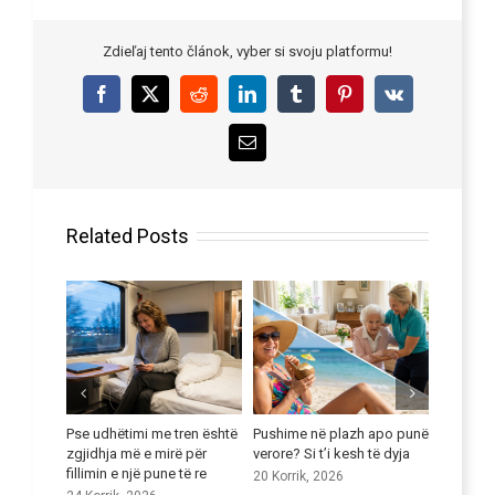
Zdieľaj tento článok, vyber si svoju platformu!
Facebook
X
Reddit
LinkedIn
Tumblr
Pinterest
Vk
Email
Related Posts
nyrë
Pse udhëtimi me tren është
Pushime në plazh apo punë
Përmirës
k të
zgjidhja më e mirë për
verore? Si t’i kesh të dyja
gjuhëso
fillimin e një pune të re
20 Korrik, 2026
9 Korrik,