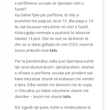
e përfitimeve sociale në Gjermani vitet e
fundit?
Kur bëhet fjalë për përfitime, të tilla si
pushimet me pagesë, nëse 13. dhe paga e 14-
të, nuk ka pasur ndryshime në vitet e fundit.
Kohëzgjatja minimale e pushimit të lehonisë
mbetet 14 javë. Dhe në rast se dëshironi të
dini se si dukej gjithçka në vitin 2020, mund të
lexoni artikullin tonë
këtu
.
Për ta përmbledhur, edhe pse Gjermania është
një vend ekonomikisht i qëndrueshëm, shumat
e ofruara si përfitime sociale për prindërit nuk
kanë ndryshuar shumë në krahasim me vendet
e tjera. Edhe vendet me ekonomi më të vogla,
si Sllovakia, po bëjnë ndryshime shumë më
drastike – lexoni më shumë
këtu
.
Kur zgjedh një punë, është e rëndësishme të