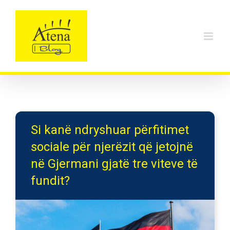
Skip
to
content
Si kanë ndryshuar përfitimet
sociale për njerëzit që jetojnë
në Gjermani gjatë tre viteve të
fundit?