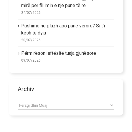
mirë për fillimin e një pune të re
24/07/2026
Pushime në plazh apo punë verore? Si t’i
kesh të dyja
20/07/2026
Përmirësoni aftësitë tuaja gjuhësore
09/07/2026
Archív
Archív