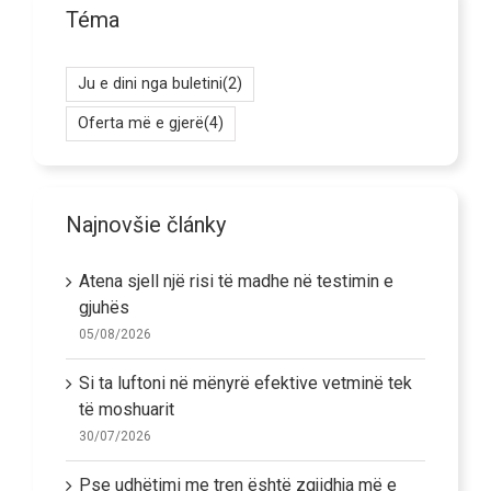
Téma
Ju e dini nga buletini
(2)
Oferta më e gjerë
(4)
Najnovšie články
Atena sjell një risi të madhe në testimin e
gjuhës
05/08/2026
Si ta luftoni në mënyrë efektive vetminë tek
të moshuarit
30/07/2026
Pse udhëtimi me tren është zgjidhja më e