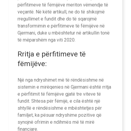
përfitimeve të fëmijëve meriton vëmendje të
veçantë. Në këtë artikull, ne do të shikojmë
rregullimet e fundit dhe do të sqarojmë
transformimin e përfitimeve të fëmijëve në
Gjermani, duke u mbështetur në artikullin tonë
të mëparshëm nga viti 2020.
Rritja e përfitimeve të
fëmijëve:
Një nga ndryshimet më të rëndësishme në
sistemin e mirëqenies në Gjermani është rritja
e përfitimit të fëmijëve gjatë tre viteve të
fundit. Shtesa për fëmijë, e cila është një
shtyllë e rëndësishme e mbështetjes për
familjet, ka pësuar ndryshime pozitive që
synojnë ofrimin e ndihmës më të mirë
financiare.