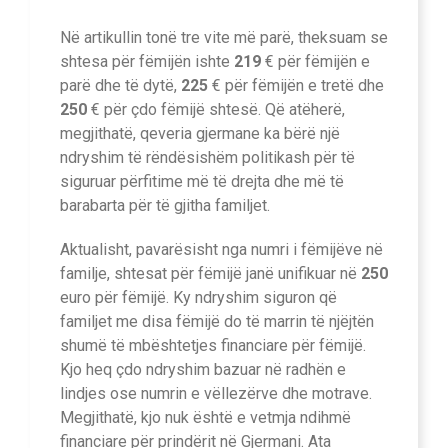
Në artikullin tonë tre vite më parë, theksuam se
shtesa për fëmijën ishte
219
€ për fëmijën e
parë dhe të dytë,
225
€ për fëmijën e tretë dhe
250
€ për çdo fëmijë shtesë. Që atëherë,
megjithatë, qeveria gjermane ka bërë një
ndryshim të rëndësishëm politikash për të
siguruar përfitime më të drejta dhe më të
barabarta për të gjitha familjet.
Aktualisht, pavarësisht nga numri i fëmijëve në
familje, shtesat për fëmijë janë unifikuar në
250
euro për fëmijë. Ky ndryshim siguron që
familjet me disa fëmijë do të marrin të njëjtën
shumë të mbështetjes financiare për fëmijë.
Kjo heq çdo ndryshim bazuar në radhën e
lindjes ose numrin e vëllezërve dhe motrave.
Megjithatë, kjo nuk është e vetmja ndihmë
financiare për prindërit në Gjermani. Ata