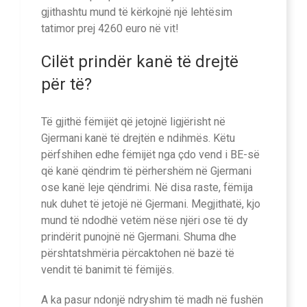
gjithashtu mund të kërkojnë një lehtësim
tatimor prej 4260 euro në vit!
Cilët prindër kanë të drejtë
për të?
Të gjithë fëmijët që jetojnë ligjërisht në
Gjermani kanë të drejtën e ndihmës. Këtu
përfshihen edhe fëmijët nga çdo vend i BE-së
që kanë qëndrim të përhershëm në Gjermani
ose kanë leje qëndrimi. Në disa raste, fëmija
nuk duhet të jetojë në Gjermani. Megjithatë, kjo
mund të ndodhë vetëm nëse njëri ose të dy
prindërit punojnë në Gjermani. Shuma dhe
përshtatshmëria përcaktohen në bazë të
vendit të banimit të fëmijës.
A ka pasur ndonjë ndryshim të madh në fushën