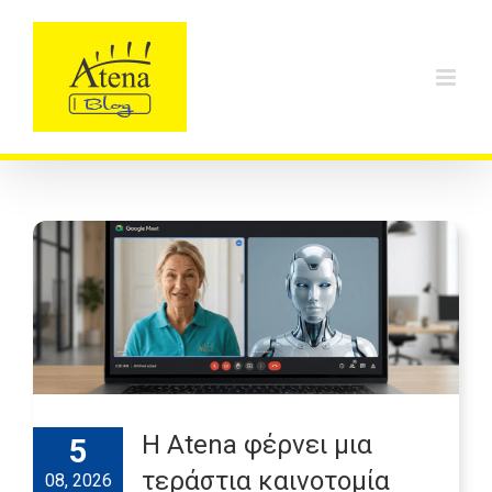
Skip
to
content
Η Atena φέρνει μια
5
τεράστια καινοτομία
08, 2026