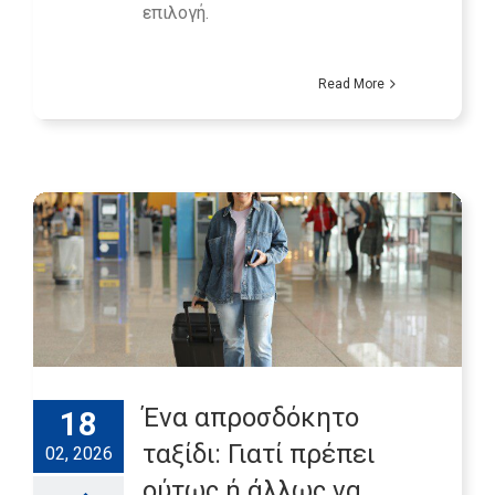
επιλογή.
Read More
Ένα απροσδόκητο
18
ταξίδι: Γιατί πρέπει
02, 2026
ούτως ή άλλως να