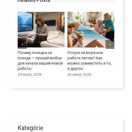
Отпуск на море или
Улучшите свои
Максимальное
работа летом? Как
языковые навыки
использовани
можно совместить и то,
потенциала
9 июля, 2026
и другое
транспортных 
в сфере ухода 
20 июля, 2026
пожилыми лю
25 июня, 2026