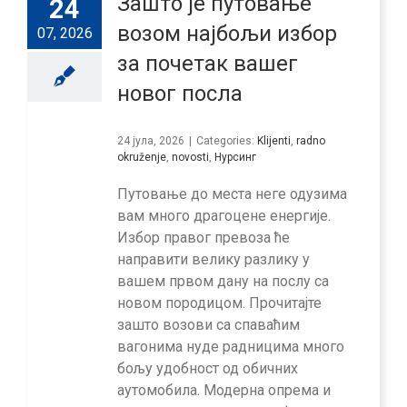
Зашто је путовање
24
возом најбољи избор
07, 2026
за почетак вашег
новог посла
24 јула, 2026
|
Categories:
Klijenti
,
radno
okruženje
,
novosti
,
Нурсинг
Путовање до места неге одузима
вам много драгоцене енергије.
Избор правог превоза ће
направити велику разлику у
вашем првом дану на послу са
новом породицом. Прочитајте
зашто возови са спаваћим
вагонима нуде радницима много
бољу удобност од обичних
аутомобила. Модерна опрема и