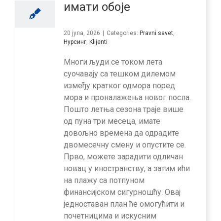
имати обоје
20 јула, 2026
|
Categories:
Pravni savet
,
Нурсинг
,
Klijenti
Многи људи се током лета
суочавају са тешком дилемом
између кратког одмора поред
мора и проналажења новог посла.
Пошто летња сезона траје више
од пуна три месеца, имате
довољно времена да одрадите
двомесечну смену и опустите се.
Прво, можете зарадити одличан
новац у иностранству, а затим ићи
на плажу са потпуном
финансијском сигурношћу. Овај
једноставан план ће омогућити и
почетницима и искусним