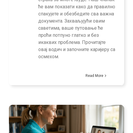
ће вам показати како да правилно
спакујете и обезбедите сва важна
документа. Захваљујући овим
саветима, ваше путовање ће
проћи потпуно глатко и без
икаквих проблема. Прочитајте
овај водич и започните каријеру са
осмехом.
Read More