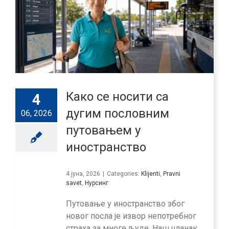
Како се носити са
4
дугим пословним
06, 2026
путовањем у
иностранство
4 јуна, 2026
|
Categories:
Klijenti
,
Pravni
savet
,
Нурсинг
Путовање у иностранство због
новог посла је извор непотребног
страха за многе људе. Наш чланак