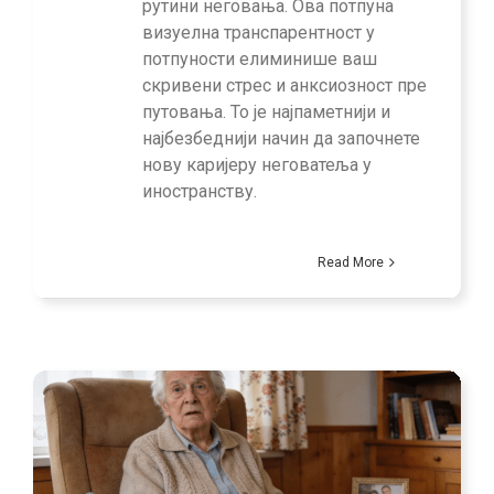
рутини неговања. Ова потпуна
визуелна транспарентност у
потпуности елиминише ваш
скривени стрес и анксиозност пре
путовања. То је најпаметнији и
најбезбеднији начин да започнете
нову каријеру неговатеља у
иностранству.
Read More