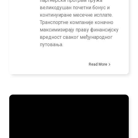
партнерски програм пружа
великодушан почетни бонус и
континуиране месечне исплате.
Транспортне компаније коначно
максимизирају праву финансијску
вредност сваког међународног
путовања.
Read More