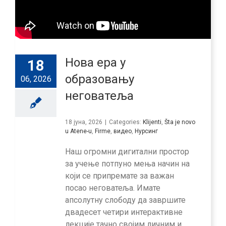
Нова ера у
18
образовању
06, 2026
неговатеља
18 јуна, 2026
|
Categories:
Klijenti
,
Šta je novo
u Atene-u
,
Firme
,
видео
,
Нурсинг
Наш огромни дигитални простор
за учење потпуно мења начин на
који се припремате за важан
посао неговатеља. Имате
апсолутну слободу да завршите
двадесет четири интерактивне
лекције тачно својим личним и