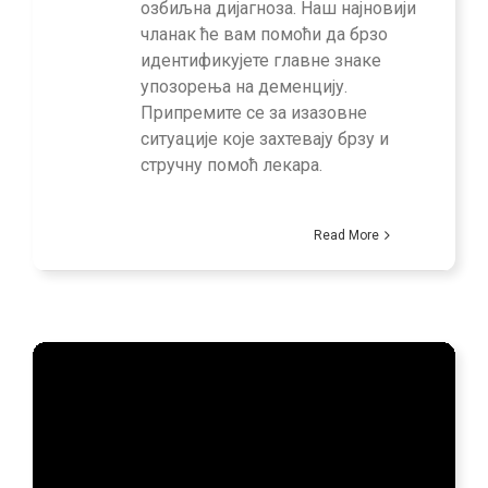
озбиљна дијагноза. Наш најновији
чланак ће вам помоћи да брзо
идентификујете главне знаке
упозорења на деменцију.
Припремите се за изазовне
ситуације које захтевају брзу и
стручну помоћ лекара.
Read More