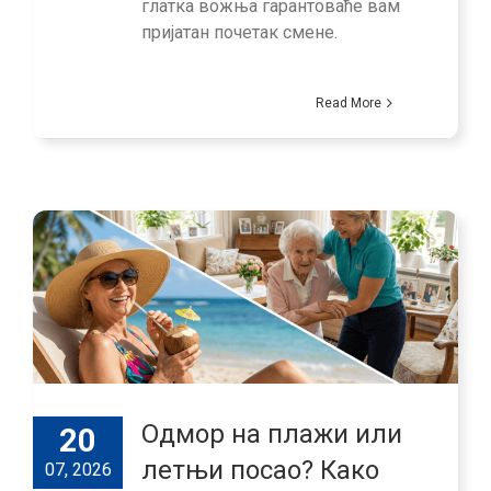
глатка вожња гарантоваће вам
пријатан почетак смене.
Read More
Одмор на плажи или
20
летњи посао? Како
07, 2026