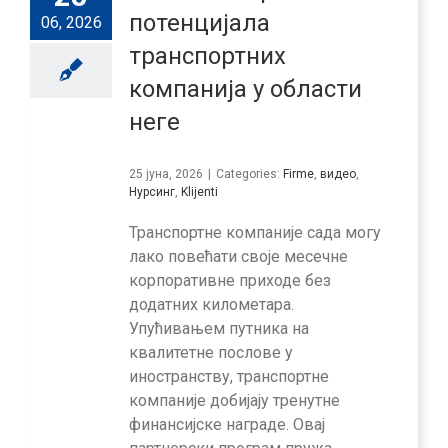
потенцијала
06, 2026
транспортних
компанија у области
неге
25 јуна, 2026
|
Categories:
Firme
,
видео
,
Нурсинг
,
Klijenti
Транспортне компаније сада могу
лако повећати своје месечне
корпоративне приходе без
додатних километара.
Упућивањем путника на
квалитетне послове у
иностранству, транспортне
компаније добијају тренутне
финансијске награде. Овај