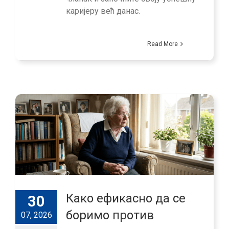
каријеру већ данас.
Read More
Како ефикасно да се
30
боримо против
07, 2026