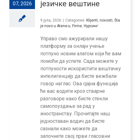
језичке вештине
07, 2026
9 јула, 2026
|
Categories:
Klijenti
,
novosti
,
Šta
je novo u Atene-u
,
Firme
,
Нурсинг
Управо смо ажурирали нашу
платформу за онлајн учење
потпуно новим алатом који ће вам
помоћи да успете. Сада можете у
потпуности искористити вештачку
интелигенцију да бисте вежбали
говор наглас. Ова сјајна функција
ће вас водити кроз стварне
разговоре како бисте стекли
самопоуздање за рад у
иностранству. Прочитајте наш
једноставан водич да бисте
сазнали како можете да
започнете свој први гласовни