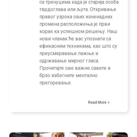
са тренуцима када је старија особа
тврдоглава или љута. Откривање
правог узрока ових изненадних
промена расположења је први
корак ка успешном решењу. Наш
нови чланак ће вас упознати са
ефикасним техникама, као што су
преусмеравање пажње и
одржавање мирног гласа.
Прочитајте ове важне савете и
брзо избегните ментално
прегоревање.
Read More