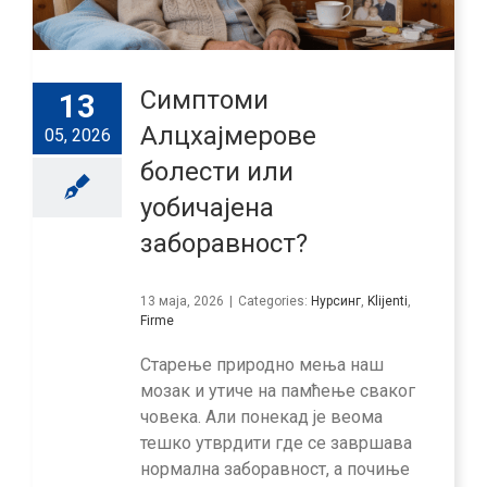
Симптоми
13
Алцхајмерове
05, 2026
болести или
уобичајена
заборавност?
13 маја, 2026
|
Categories:
Нурсинг
,
Klijenti
,
Firme
Старење природно мења наш
мозак и утиче на памћење сваког
човека. Али понекад је веома
тешко утврдити где се завршава
нормална заборавност, а почиње