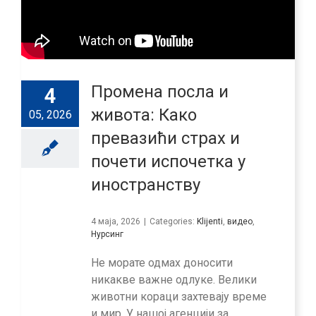
Промена посла и
4
живота: Како
05, 2026
превазићи страх и
почети испочетка у
иностранству
4 маја, 2026
|
Categories:
Klijenti
,
видео
,
Нурсинг
Не морате одмах доносити
никакве важне одлуке. Велики
животни кораци захтевају време
и мир. У нашој агенцији за