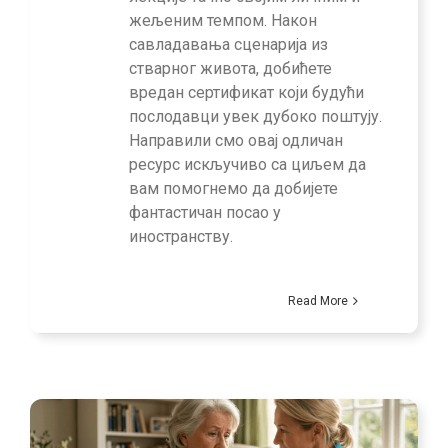
жељеним темпом. Након
савладавања сценарија из
стварног живота, добићете
вредан сертификат који будући
послодавци увек дубоко поштују.
Направили смо овај одличан
ресурс искључиво са циљем да
вам помогнемо да добијете
фантастичан посао у
иностранству.
Read More