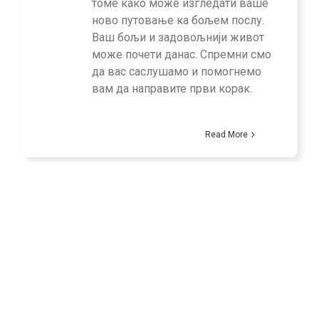
томе како може изгледати ваше
ново путовање ка бољем послу.
Ваш бољи и задовољнији живот
може почети данас. Спремни смо
да вас саслушамо и помогнемо
вам да направите први корак.
Read More