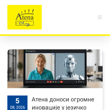
Skip
to
content
Атена доноси огромне
5
иновације у језичко
08, 2026