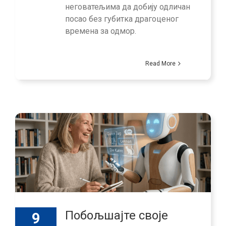
неговатељима да добију одличан
посао без губитка драгоценог
времена за одмор.
Read More
Побољшајте своје
9