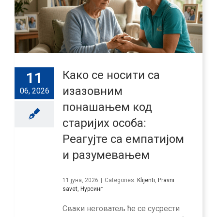
Како се носити са
11
изазовним
06, 2026
понашањем код
старијих особа:
Реагујте са емпатијом
и разумевањем
11 јуна, 2026
|
Categories:
Klijenti
,
Pravni
savet
,
Нурсинг
Сваки неговатељ ће се сусрести