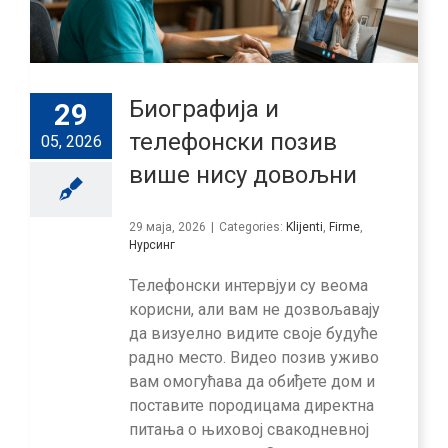
Биографија и
29
телефонски позив
05, 2026
више нису довољни
29 маја, 2026
|
Categories:
Klijenti
,
Firme
,
Нурсинг
Телефонски интервјуи су веома
корисни, али вам не дозвољавају
да визуелно видите своје будуће
радно место. Видео позив уживо
вам омогућава да обиђете дом и
поставите породицама директна
питања о њиховој свакодневној