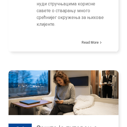
нуди стручњацима корисне
савете о стварању много
срећнијег окружења за њихове
клијенте.
Read More