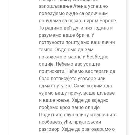
запошљавање Атена, успешно
повезујемо људе са одличним
понудама за посао широм Европе.
То радимо већ дуги низ година и
разумемо ваше бриге. У
потпуности поштујемо ваш лични
темпо. Овде смо да вам
покажемо стварне и безбедне
опције. Нећемо вас уопште
притискати. Нећемо вас терати да
брзо потписујете уговоре или
одмах путујете. Само желимо да
чујемо вашу причу, ваше циљеве
и ваше жеље. Хајде да заједно
прођемо кроз ваше опције.
Подигните слушалицу и започните
необавезујући, пријатељски
разговор. Хајде да разговарамо о