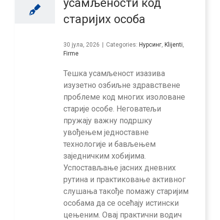
усамљености код
старијих особа
30 јула, 2026
|
Categories:
Нурсинг
,
Klijenti
,
Firme
Тешка усамљеност изазива
изузетно озбиљне здравствене
проблеме код многих изоловане
старије особе. Неговатељи
пружају важну подршку
увођењем једноставне
технологије и бављењем
заједничким хобијима.
Успостављање јасних дневних
рутина и практиковање активног
слушања такође помажу старијим
особама да се осећају истински
цењеним. Овај практични водич