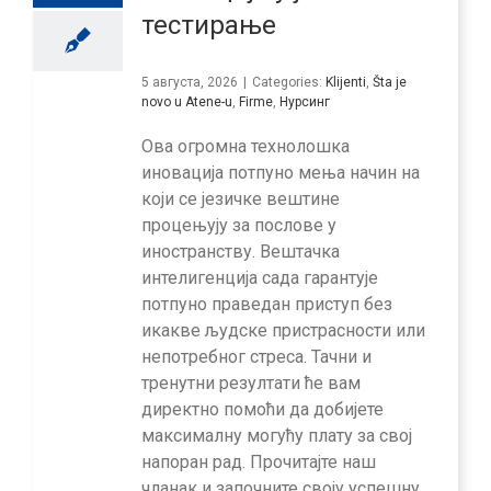
тестирање
5 августа, 2026
|
Categories:
Klijenti
,
Šta je
novo u Atene-u
,
Firme
,
Нурсинг
Ова огромна технолошка
иновација потпуно мења начин на
који се језичке вештине
процењују за послове у
иностранству. Вештачка
интелигенција сада гарантује
потпуно праведан приступ без
икакве људске пристрасности или
непотребног стреса. Тачни и
тренутни резултати ће вам
директно помоћи да добијете
максималну могућу плату за свој
напоран рад. Прочитајте наш
чланак и започните своју успешну