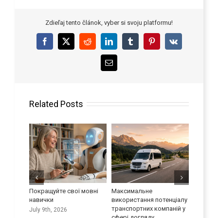
Zdieľaj tento článok, vyber si svoju platformu!
Facebook
X
Reddit
LinkedIn
Tumblr
Pinterest
Vk
Email
Related Posts
мовні
Максимальне
Нова ера в освіті
Резюме 
використання потенціалу
доглядачів
дзвінка 
транспортних компаній у
достатн
June 18th, 2026
сфері догляду