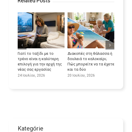
Related Posts
 με το
Διακοπές στη θάλασσα ή
Μέγι
καλύτερη
δουλειά το καλοκαίρι;
δυνα
Βελτιώστε τις γλωσσικές
ν αρχή της
Πώς μπορείτε να τα έχετε
μετα
σας δεξιότητες
σίας
και τα δύο
στον
9 Ιουλίου, 2026
φρον
6
20 Ιουλίου, 2026
25 Ιο
Kategórie