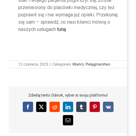
stan Twojego pacjenta pogorszył się, został
przeniesiony do placówki medycznej, czy też
poprawił się i nie wymaga już opieki. Przekonaj
się sam – sprawdź, co nasi klienci mówią o
naszych usługach
tutaj
.
12 czerwca, 2023
|
Categories:
Klienci
,
Pielęgniarstwo
Zdieľaj tento článok, vyber si svoju platformu!
Facebook
X
Reddit
LinkedIn
Tumblr
Pinterest
Vk
Email