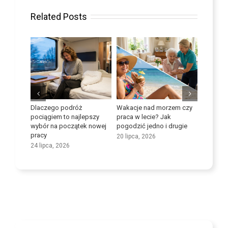
Related Posts
óż
Wakacje nad morzem czy
Popraw swoje umiejętności
Maks
ajlepszy
praca w lecie? Jak
językowe
poten
ątek nowej
pogodzić jedno i drugie
tran
9 lipca, 2026
opiek
20 lipca, 2026
25 cz