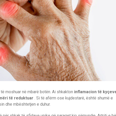
a të moshuar në mbarë botën. Ai shkakton
inflamacion të kyçev
mëri të reduktuar
. Si të afërm ose kujdestarë, është shumë e
sin dhe mbështetjen e duhur.
ë për shkak të sfidave unike që paraqet kjo sëmundje. Artriti e b