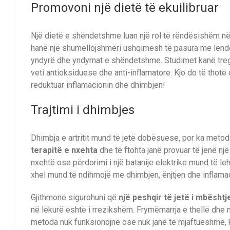
Promovoni një dietë të ekuilibruar
Një dietë e shëndetshme luan një rol të rëndësishëm në 
hanë një shumëllojshmëri ushqimesh të pasura me lëndë u
yndyrë dhe yndyrnat e shëndetshme. Studimet kanë treg
veti antioksiduese dhe anti-inflamatore. Kjo do të thotë
reduktuar inflamacionin dhe dhimbjen!
Trajtimi i dhimbjes
Dhimbja e artritit mund të jetë dobësuese, por ka meto
terapitë
e nxehta
dhe të ftohta janë provuar të jenë nj
nxehtë ose përdorimi i një batanije elektrike mund të leh
xhel mund të ndihmojë me dhimbjen, ënjtjen dhe inflama
Gjithmonë sigurohuni që
një peshqir të jetë i mbështj
në lëkurë është i rrezikshëm. Frymëmarrja e thellë dhe m
metoda nuk funksionojnë ose nuk janë të mjaftueshme, 