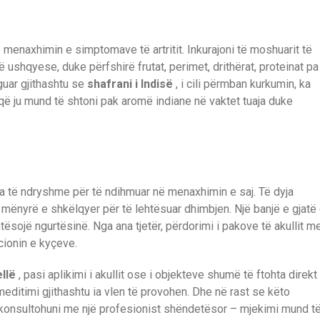
menaxhimin e simptomave të artritit. Inkurajoni të moshuarit të
shqyese, duke përfshirë frutat, perimet, drithërat, proteinat pa
uar gjithashtu se
shafrani i Indisë
, i cili përmban kurkumin, ka
 që ju mund të shtoni pak aromë indiane në vaktet tuaja duke
da të ndryshme për të ndihmuar në menaxhimin e saj. Të dyja
ë mënyrë e shkëlqyer për të lehtësuar dhimbjen. Një banjë e gjatë
tësojë ngurtësinë. Nga ana tjetër, përdorimi i pakove të akullit m
cionin e kyçeve.
ellë
, pasi aplikimi i akullit ose i objekteve shumë të ftohta direkt
editimi gjithashtu ia vlen të provohen. Dhe në rast se këto
konsultohuni me një profesionist shëndetësor – mjekimi mund t