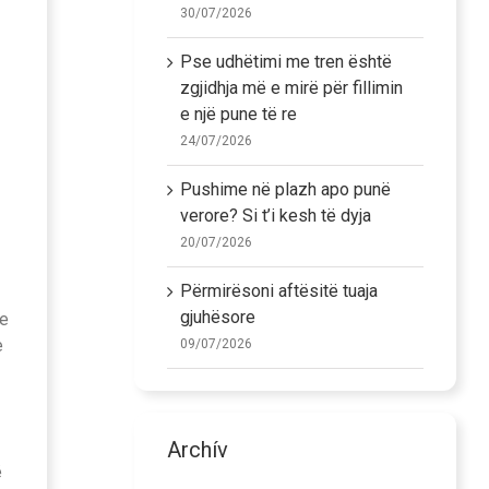
30/07/2026
Pse udhëtimi me tren është
zgjidhja më e mirë për fillimin
e një pune të re
24/07/2026
Pushime në plazh apo punë
verore? Si t’i kesh të dyja
20/07/2026
Përmirësoni aftësitë tuaja
gjuhësore
 e
e
09/07/2026
Archív
ë