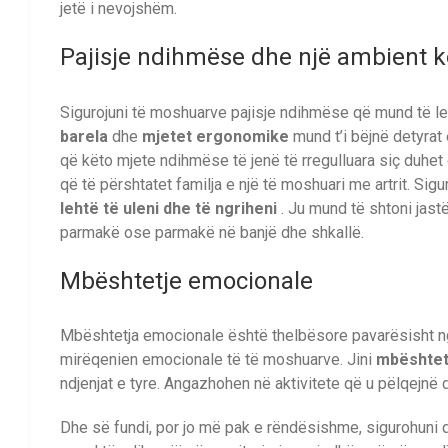
jetë i nevojshëm.
Pajisje ndihmëse dhe një ambient 
Sigurojuni të moshuarve pajisje ndihmëse që mund të l
barela
dhe
mjetet ergonomike
mund t’i bëjnë detyra
që këto mjete ndihmëse të jenë të rregulluara siç duhet
që të përshtatet familja e një të moshuari me artrit. Si
lehtë të uleni dhe të ngriheni
. Ju mund të shtoni jast
parmakë ose parmakë në banjë dhe shkallë.
Mbështetje emocionale
Mbështetja emocionale është thelbësore pavarësisht nga
mirëqenien emocionale të të moshuarve. Jini
mbështet
ndjenjat e tyre. Angazhohen në aktivitete që u pëlqejnë d
Dhe së fundi, por jo më pak e rëndësishme, sigurohuni 