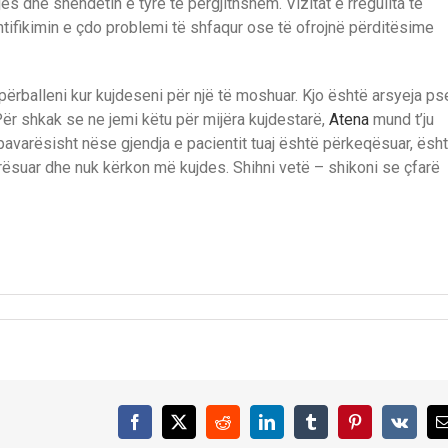
 dhe shëndetin e tyre të përgjithshëm. Vizitat e rregullta te
ifikimin e çdo problemi të shfaqur ose të ofrojnë përditësime
 përballeni kur kujdeseni për një të moshuar. Kjo është arsyeja ps
Për shkak se ne jemi këtu për mijëra kujdestarë,
Atena
mund t’ju
 pavarësisht nëse gjendja e pacientit tuaj është përkeqësuar, ësh
rësuar dhe nuk kërkon më kujdes. Shihni vetë – shikoni se çfarë
Facebook
X
Reddit
LinkedIn
Tumblr
Pinterest
Vk