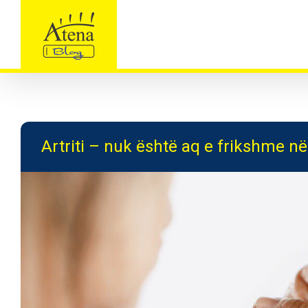
Skip
to
content
Artriti – nuk është aq e frikshme n