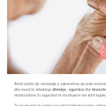
Artriti është një sëmundje e zakonshme që prek milion
dhe mund të shkaktojë
dhimbje
,
ngurtësi
dhe
lëvizsh
rëndësishme t’u sigurohet të moshuarve me artrit kujde
Të moshuarit që vuajnë nga artriti kërkojnë kujdes shtes