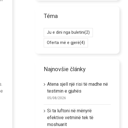
Téma
Ju e dini nga buletini
(2)
Oferta më e gjerë
(4)
Najnovšie články
s.
Atena sjell një risi të madhe në
se
testimin e gjuhës
05/08/2026
Si ta luftoni në mënyrë
efektive vetminë tek të
moshuarit