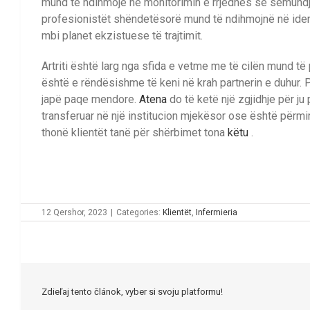
mund të ndihmojë në monitorimin e rrjedhës së sëmundjes
profesionistët shëndetësorë mund të ndihmojnë në ident
mbi planet ekzistuese të trajtimit.
Artriti është larg nga sfida e vetme me të cilën mund të
është e rëndësishme të keni në krah partnerin e duhur. 
japë paqe mendore.
Atena
do të ketë një zgjidhje për ju
transferuar në një institucion mjekësor ose është përmi
thonë klientët tanë për shërbimet tona
këtu
.
12 Qershor, 2023
|
Categories:
Klientët
,
Infermieria
Zdieľaj tento článok, vyber si svoju platformu!