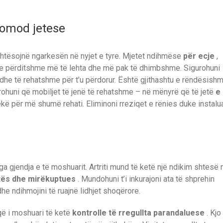
komod jetese
ehtësojnë ngarkesën në nyjet e tyre. Mjetet ndihmëse
për ecje
,
t e përditshme më të lehta dhe më pak të dhimbshme. Sigurohuni
 dhe të rehatshme për t’u përdorur. Është gjithashtu e rëndësish
gurohuni që mobiljet të jenë të rehatshme – në mënyrë që të jetë
e
ëkë për më shumë rehati. Eliminoni rreziqet e rënies duke instalu
 gjendja e të moshuarit. Artriti mund të ketë një ndikim shtesë 
ës dhe mirëkuptues
. Mundohuni t’i inkurajoni ata të shprehin
he ndihmojini të ruajnë lidhjet shoqërore.
që i moshuari të ketë
kontrolle të rregullta parandaluese
. Kjo