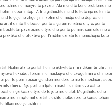
e përditshme në mënyrë të pavarur. Ata mund të kenë probleme me
dhëtimi nëpër shtëpi. Artriti gjithashtu mund të ketë një ndikim të
mund të çojë në zhgënjim, izolim dhe madje edhe depresion.
artrit është thelbësor për të siguruar rehatinë e tyre, për të
mbështetur pavarësinë e tyre dhe për të përmirësuar cilësinë e
ra praktike dhe efektive për t’i ndihmuar ata të menaxhojnë këtë
trit. Nxitini ata të përfshihen në aktivitete
me ndikim të ulët
, si
 nyjeve fleksibël, forcimin e muskujve dhe zvogëlimin e dhimbje
yer për të përmirësuar gjendjen mendore të një të moshuari, sep
e endorfinës
. Një përfitim tjetër i madh i ushtrimeve është
peshë, ngarkesa e tyre do të jetë më e ulët. Megjithatë, edhe
arrë me simptomat e artritit, është thelbësore të konsultoheni
ë filloni ndonjë ushtrim.