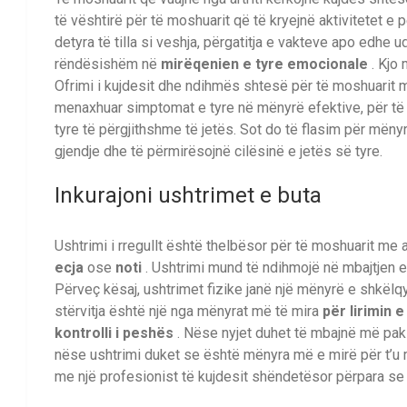
të vështirë për të moshuarit që të kryejnë aktivitetet 
detyra të tilla si veshja, përgatitja e vakteve apo edhe u
rëndësishëm në
mirëqenien e tyre emocionale
. Kjo 
Ofrimi i kujdesit dhe ndihmës shtesë për të moshuarit me 
menaxhuar simptomat e tyre në mënyrë efektive, për të 
tyre të përgjithshme të jetës. Sot do të flasim për mëny
gjendje dhe të përmirësojnë cilësinë e jetës së tyre.
Inkurajoni ushtrimet e buta
Ushtrimi i rregullt është thelbësor për të moshuarit me ar
ecja
ose
noti
. Ushtrimi mund të ndihmojë në mbajtjen e
Përveç kësaj, ushtrimet fizike janë një mënyrë e shkëlq
stërvitja është një nga mënyrat më të mira
për lirimin 
kontrolli i peshës
. Nëse nyjet duhet të mbajnë më pak 
nëse ushtrimi duket se është mënyra më e mirë për t’u m
me një profesionist të kujdesit shëndetësor përpara se t