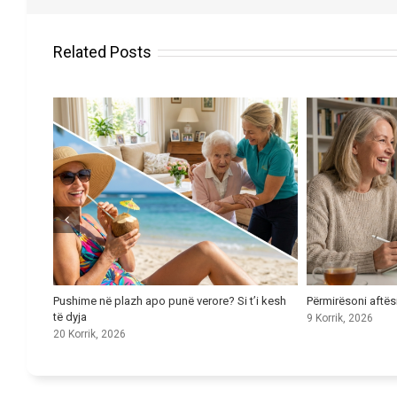
Related Posts
 e mirë
Pushime në plazh apo punë verore? Si t’i kesh
Përmirësoni aftës
të dyja
9 Korrik, 2026
20 Korrik, 2026