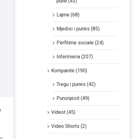
punë (43)
Lajme (68)
Mjedisi i punës (85)
Përfitime sociale (24)
Infermieria (207)
Kompanitë (190)
Tregu i punës (42)
Punonjësit (49)
e
Videot (45)
Video Shorts (2)
ën