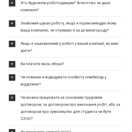
Хто буде моїм роботодавцем? Агентство чи дана
компанія?
Знайомий шукає роботу, якщо я порекомендую йому
вашу компанію, чи отримаю я за це винагороду?
Якщо я зацікавлений у роботі у вашій компанії, як мені
діяти?
Ви платите якісь збори?
Чи повинен я відвідувати особисту співбесіду у
відділенні?
Чи можна працювати за основним трудовим
договором, за договором про виконання робіт, або за
договором про сумісництво для студента чи бути
СЗЧО?
Як проходить мовний тест?