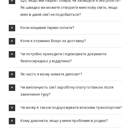
Що, якщо мій пацієнт помре, чи залишуся я без роботи?
Як швидко ви можете створити мені нову сім’ю, якщо
мені в даній сім’ї не подобається?
Коли кінцевий термін оплати?
Коли я отримаю бонус за доставку?
Чи потрібно приходити і підписувати документи
безпосередньо у відділенні?
Як часто я можу знімати депозит?
Чи виплачують сім’ї заробітну плату готівкою після
закінчення туру?
Чи можу я також подорожувати власним транспортом?
Кому дзвонити, якщо у мене проблеми в родині?