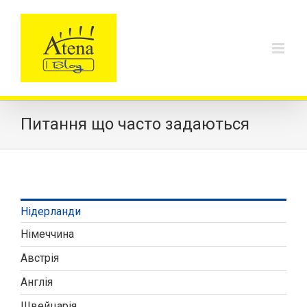
Skip
to
content
Питання що часто задаються
Нідерланди
Німеччина
Австрія
Англія
Швейцарія