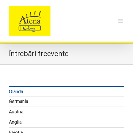
Skip
to
content
Întrebări frecvente
Olanda
Germania
Austria
Anglia
Elveția