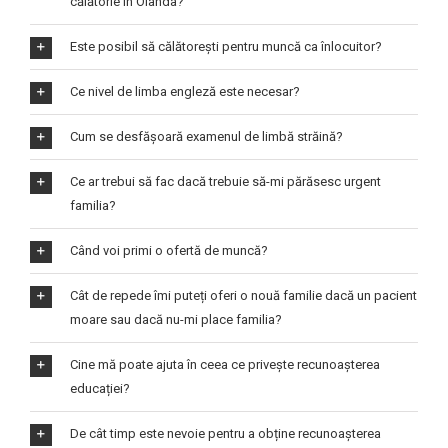
călătorie în Olanda?
Este posibil să călătorești pentru muncă ca înlocuitor?
Ce nivel de limba engleză este necesar?
Cum se desfășoară examenul de limbă străină?
Ce ar trebui să fac dacă trebuie să-mi părăsesc urgent
familia?
Când voi primi o ofertă de muncă?
Cât de repede îmi puteți oferi o nouă familie dacă un pacient
moare sau dacă nu-mi place familia?
Cine mă poate ajuta în ceea ce privește recunoașterea
educației?
De cât timp este nevoie pentru a obține recunoașterea