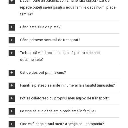
Dacă moare un pacient, voi rămâne fără slujbă? Cât de
repede puteți să-mi găsiți o nouă familie dacă nu-mi place
familia?
Când este ziua de plată?
Când primesc bonusul de transport?
Trebuie să vin direct la sucursală pentru a semna
documentele?
Cât de des pot primi avans?
Familiile plătesc salariile în numerar la sfârșitul turnusului?
Pot să călătoresc cu propriul meu mijloc de transport?
Pe cine să sun dacă am o problemă în familie?
Cine va fi angajatorul meu? Agenția sau compania?