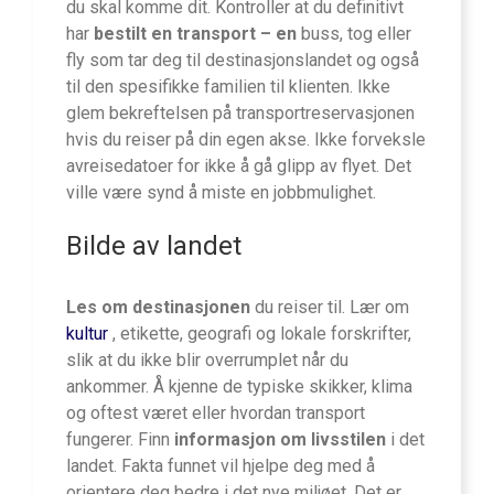
du skal komme dit. Kontroller at du definitivt
har
bestilt en transport – en
buss, tog eller
fly som tar deg til destinasjonslandet og også
til den spesifikke familien til klienten. Ikke
glem bekreftelsen på transportreservasjonen
hvis du reiser på din egen akse. Ikke forveksle
avreisedatoer for ikke å gå glipp av flyet. Det
ville være synd å miste en jobbmulighet.
Bilde av landet
Les om destinasjonen
du reiser til. Lær om
kultur
, etikette, geografi og lokale forskrifter,
slik at du ikke blir overrumplet når du
ankommer. Å kjenne de typiske skikker, klima
og oftest været eller hvordan transport
fungerer. Finn
informasjon om livsstilen
i det
landet. Fakta funnet vil hjelpe deg med å
orientere deg bedre i det nye miljøet. Det er