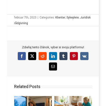
februar 7th, 2023
|
Categories:
Klienter
,
Sykepleie
,
Juridisk
rådgivning
Zdieľaj tento článok, vyber si svoju platformu!
Facebook
X
Reddit
LinkedIn
Tumblr
Pinterest
Vk
Email
Related Posts