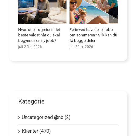
eisen det
Ferie ved havet eller jobb
Forbedre
Full 
r du skal
om sommeren? Slik kan du
språkferdighetene dine
tran
 jobb?
få begge deler
poten
juli 9th, 2026
omso
juli 20th, 2026
juni 
Kategórie
Uncategorized @nb (2)
Klienter (470)