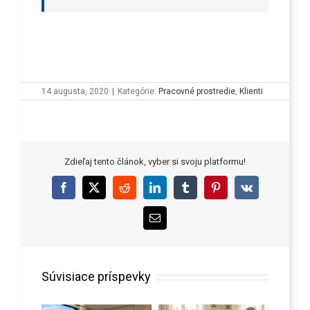
14 augusta, 2020
|
Kategórie:
Pracovné prostredie
,
Klienti
Zdieľaj tento článok, vyber si svoju platformu!
Facebook
X
Reddit
LinkedIn
Tumblr
Pinterest
Vk
Email
Súvisiace príspevky