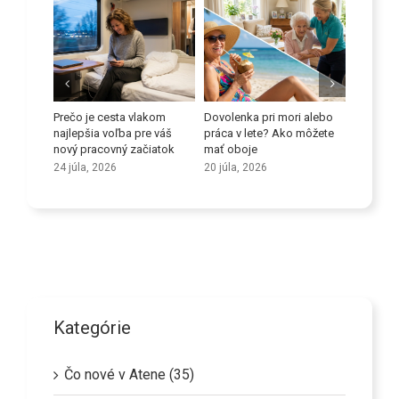
 proti
Prečo je cesta vlakom
Dovolenka pri mori alebo
Zlepšite
orov
najlepšia voľba pre váš
práca v lete? Ako môžete
schopno
nový pracovný začiatok
mať oboje
9 júla, 2
24 júla, 2026
20 júla, 2026
Kategórie
Čo nové v Atene (35)