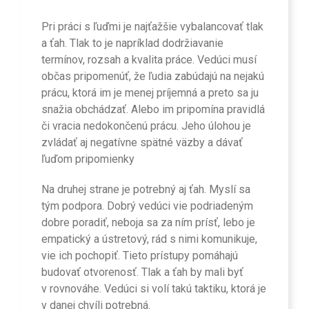
Pri práci s ľuďmi je najťažšie vybalancovať tlak
a ťah. Tlak to je napríklad dodržiavanie
termínov, rozsah a kvalita práce. Vedúci musí
občas pripomenúť, že ľudia zabúdajú na nejakú
prácu, ktorá im je menej príjemná a preto sa ju
snažia obchádzať. Alebo im pripomína pravidlá
či vracia nedokončenú prácu. Jeho úlohou je
zvládať aj negatívne spätné väzby a dávať
ľuďom pripomienky
Na druhej strane je potrebný aj ťah. Myslí sa
tým podpora. Dobrý vedúci vie podriadeným
dobre poradiť, neboja sa za ním prísť, lebo je
empatický a ústretový, rád s nimi komunikuje,
vie ich pochopiť. Tieto prístupy pomáhajú
budovať otvorenosť. Tlak a ťah by mali byť
v rovnováhe. Vedúci si volí takú taktiku, ktorá je
v danej chvíli potrebná.