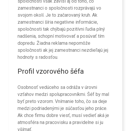
spoločnosti však závisí aj od toho, čo
zamestnanci o spoločnosti rozprávajú vo
svojom okolí. Je to začarovaný kruh.
Ak
zamestnanci šíria negatívne informácie,
spoločnosti tak chýbajú pozitívni ľudia plný
nadšenia, schopní motivovať a posúvať tím
dopredu. Žiadna reklama nepomôže
spoločnosti ak jej zamestnanci nezdieľajú jej
hodnoty s radosťou.
Profil vzorového šéfa
Osobnosť vedúceho sa odráža v úrovni
vzťahov medzi spolupracovníkmi. Šéf by mal
byť preto vzorom. Vnímanie toho, čo sa deje
medzi podriadenými je súčasťou jeho práce.
Ak chce firmu dobre viesť, musí vedieť aká je
atmosféra na pracovisku a pravidelne si ju
všímať.