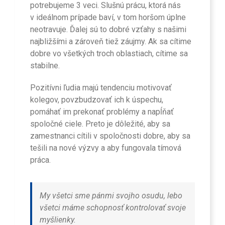
potrebujeme 3 veci. Slušnú prácu, ktorá nás
v ideálnom prípade baví, v tom horšom úplne
neotravuje. Ďalej sú to dobré vzťahy s našimi
najbližšími a zároveň tiež záujmy. Ak sa cítime
dobre vo všetkých troch oblastiach, cítime sa
stabilne.
Pozitívni ľudia majú tendenciu motivovať
kolegov, povzbudzovať ich k úspechu,
pomáhať im prekonať problémy a napĺňať
spoločné ciele. Preto je dôležité, aby sa
zamestnanci cítili v spoločnosti dobre, aby sa
tešili na nové výzvy a aby fungovala tímová
práca.
My všetci sme pánmi svojho osudu, lebo
všetci máme schopnosť kontrolovať svoje
myšlienky.