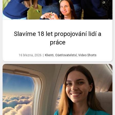
Slavíme 18 let propojování lidí a
práce
16 března, 2026
|
Klienti
,
Ošetřovatelství
,
Video Shorts