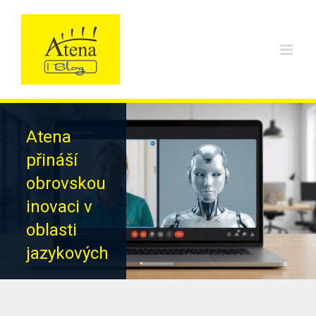
Skip
to
content
Atena
přináší
obrovskou
inovaci v
oblasti
jazykových
testů
Tato obrovská