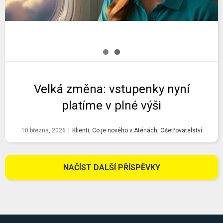
Velká změna: vstupenky nyní
platíme v plné výši
10 března, 2026
|
Klienti
,
Co je nového v Aténách
,
Ošetřovatelství
NAČÍST DALŠÍ PŘÍSPĚVKY