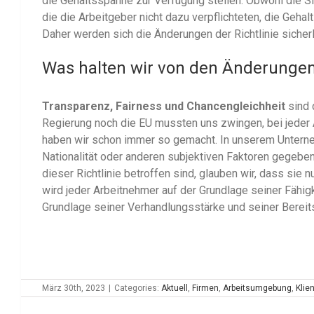
die Gehaltsspanne zur Verfügung stellen. Obwohl die Sit
die die Arbeitgeber nicht dazu verpflichteten, die Ge
Daher werden sich die Änderungen der Richtlinie sicher
Was halten wir von den Änderungen
Transparenz, Fairness und Chancengleichheit
sind 
Regierung noch die EU mussten uns zwingen, bei jeder
haben wir schon immer so gemacht. In unserem Untern
Nationalität oder anderen subjektiven Faktoren gegeben
dieser Richtlinie betroffen sind, glauben wir, dass sie 
wird jeder Arbeitnehmer auf der Grundlage seiner Fähig
Grundlage seiner Verhandlungsstärke und seiner Bereitsc
März 30th, 2023
|
Categories:
Aktuell
,
Firmen
,
Arbeitsumgebung
,
Klie