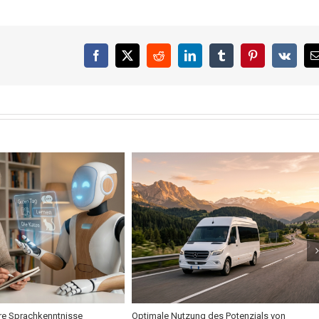
Facebook
X
Reddit
LinkedIn
Tumblr
Pinterest
Vk
hre Sprachkenntnisse
Optimale Nutzung des Potenzials von