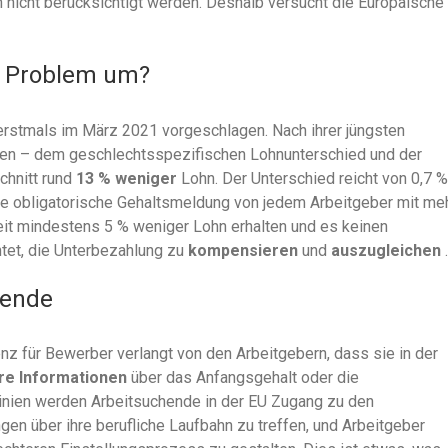
 nicht berücksichtigt werden. Deshalb versucht die Europäische
m Problem um?
erstmals im März 2021 vorgeschlagen. Nach ihrer jüngsten
en – dem geschlechtsspezifischen Lohnunterschied und der
chnitt rund
13 % weniger
Lohn. Der Unterschied reicht von 0,7 %
ine obligatorische Gehaltsmeldung von jedem Arbeitgeber mit me
eit mindestens 5 % weniger Lohn erhalten und es keinen
chtet, die Unterbezahlung zu
kompensieren
und
auszugleichen
.
hende
z für Bewerber verlangt von den Arbeitgebern, dass sie in der
re Informationen
über das Anfangsgehalt oder die
linien werden Arbeitsuchende in der EU Zugang zu den
gen über ihre berufliche Laufbahn zu treffen, und Arbeitgeber