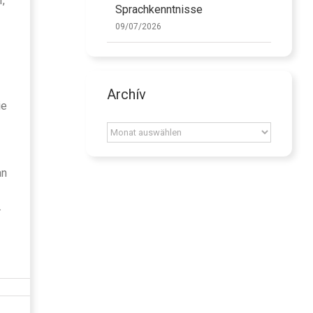
r,
Sprachkenntnisse
09/07/2026
Archív
ie
Archív
an
.