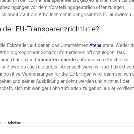
uation in der EU viel transparenter ist, gab es immer noch Lände
haltsbedingungen vor dem Vorstellungsgespräch offenzulegen.
lich positiv auf die Arbeitnehmer in der gesamten EU auswirken.
 der EU-Transparenzrichtlinie?
die Eckpfeiler, auf denen das Unternehmen
Atena
steht. Weder d
 Arbeitsgelegenheit Gehaltsinformationen offenzulegen. Das
ehmen hat es nie
Lohnunterschiede
aufgrund von Geschlecht,
 und wird es auch nie geben. Aber auch wenn wir nicht direkt von
nur positive Veränderungen für die EU bringen wird, denn von nun 
keiten und seiner Ausbildung entlohnt werden und nicht auf der
haft, sich mit weniger Lohn zufrieden zu geben, als er verdient
nten
,
Arbeitsmarkt