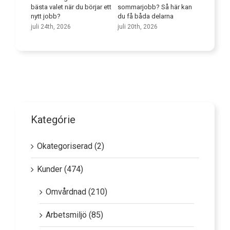
t bland
bästa valet när du börjar ett
sommarjobb? Så här kan
språkku
nytt jobb?
du få båda delarna
juli 9th,
juli 24th, 2026
juli 20th, 2026
Kategórie
Okategoriserad (2)
Kunder (474)
Omvårdnad (210)
Arbetsmiljö (85)