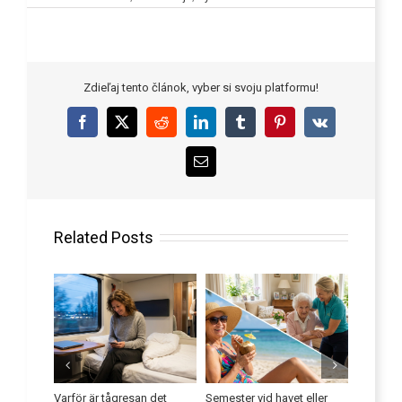
Zdieľaj tento článok, vyber si svoju platformu!
Facebook
X
Reddit
LinkedIn
Tumblr
Pinterest
Vk
Email
Related Posts
kan
Varför är tågresan det
Semester vid havet eller
Förbättr