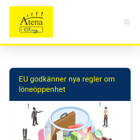
Skip
to
content
EU godkänner nya regler om
löneöppenhet