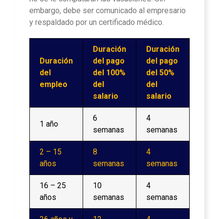
embargo, debe ser comunicado al empresario
y respaldado por un certificado médico.
Duración
Duración
Duración
del pago
del pago
del
del 100%
del 50%
empleo
del
del
salario
salario
6
4
1 año
semanas
semanas
2 – 15
8
4
años
semanas
semanas
16 – 25
10
4
años
semanas
semanas