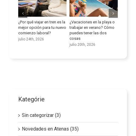
playa o
Mejora tus habilidades
Aprovechar al máximo el
Atena s
o? Cómo
lingüísticas
potencial de las empresas
innovaci
dos
de transporte en el sector
de idio
julio 9th, 2026
de los cuidados
agosto 5
junio 25th, 2026
Kategórie
Sin categorizar (3)
Novedades en Atenas (35)