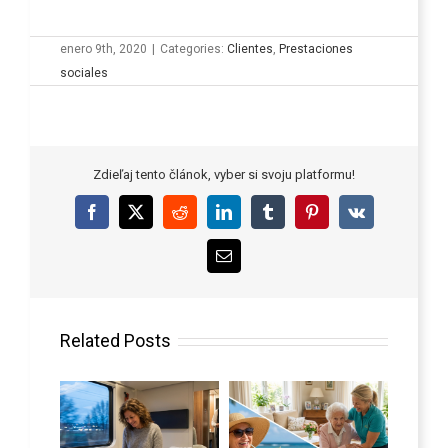
enero 9th, 2020
|
Categories:
Clientes
,
Prestaciones
sociales
Zdieľaj tento článok, vyber si svoju platformu!
Facebook
X
Reddit
LinkedIn
Tumblr
Pinterest
Vk
Email
Related Posts