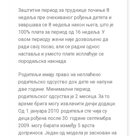
Заштитни период за труднице почиње 8
недеља пре очекиваног рођења детета и
завршава се 8 недеља након њега, што је
100% плата за период од 16 недеља. У
овом периоду жени није дозвољено да
ради свој посао, али се радни однос
наставља и уместо плате исплаћује се
породиљска накнада.
Родитељи имају право на неплаћено
родитељско одсуство док дете не напуни
две године. Минимални период
родитељског одсуства је 2 месеца. За то
време брига могу извлачити дечји додаци.
Од 1. јануара 2010. родитељи сте чија су
деца рођена после 30. године септембра
2009. могу бирати између 5 врста
доприноса. Један од модела је заснован на