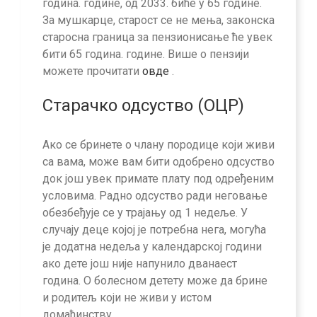
година. године, од 2033. биће у 65 године.
За мушкарце, старост се не мења, законска
старосна граница за пензионисање ће увек
бити 65 година. године. Више о пензији
можете прочитати
овде
.
Старачко одсуство (ОЦР)
Ако се бринете о члану породице који живи
са вама, може вам бити одобрено одсуство
док још увек примате плату под одређеним
условима. Радно одсуство ради неговање
обезбеђује се у трајању од 1 недеље. У
случају деце којој је потребна нега, могућа
је додатна недеља у календарској години
ако дете још није напунило дванаест
година. О болесном детету може да брине
и родитељ који не живи у истом
домаћинству.