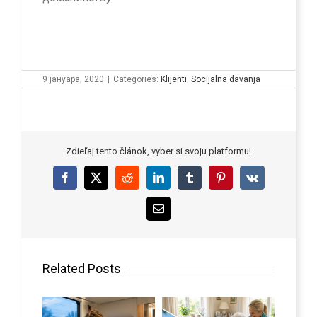
9 јануара, 2020
|
Categories:
Klijenti
,
Socijalna davanja
Zdieľaj tento článok, vyber si svoju platformu!
Facebook
X
Reddit
LinkedIn
Tumblr
Pinterest
Vk
Email
Related Posts