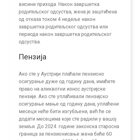
висини прихода. Након завршетка
родитељског одсуства, жена је заштићена
од отказа током 4 недеље након
завршетка родитељског одсуства или
периода након завршетка родитељског
одсуства.
Пензија
Ако сте у Аустрији плаћали пензионо
осигурање дуже од годину дана, имаћете
право на аликвотни износ аустријске
пензије. Ако сте уплаћивали пензијско
осигурање мање од годину дана, уплаћени
месеци неће бити изгубљени, већ ће се
додати месецима које сте радили у вашој
земљи. До 2024. године законска старосна
граница за пензионисање жена биће 60