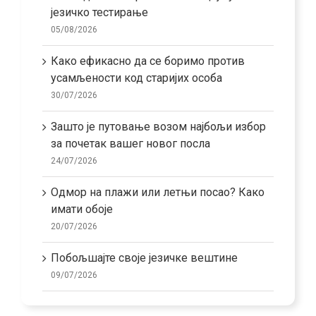
језичко тестирање
05/08/2026
Како ефикасно да се боримо против
усамљености код старијих особа
30/07/2026
Зашто је путовање возом најбољи избор
за почетак вашег новог посла
24/07/2026
Одмор на плажи или летњи посао? Како
имати обоје
20/07/2026
Побољшајте своје језичке вештине
09/07/2026