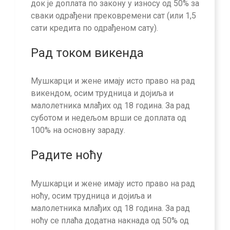
док је доплата по закону у износу од 50% за
сваки одрађени прековремени сат (или 1,5
сати кредита по одрађеном сату).
Рад током викенда
Мушкарци и жене имају исто право на рад
викендом, осим трудница и дојиља и
малолетника млађих од 18 година. За рад
суботом и недељом врши се доплата од
100% на основну зараду.
Радите ноћу
Мушкарци и жене имају исто право на рад
ноћу, осим трудница и дојиља и
малолетника млађих од 18 година. За рад
ноћу се плаћа додатна накнада од 50% од