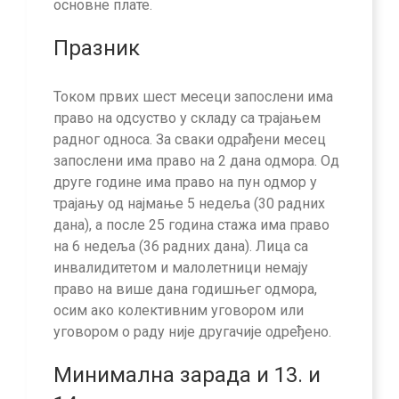
основне плате.
Празник
Током првих шест месеци запослени има
право на одсуство у складу са трајањем
радног односа. За сваки одрађени месец
запослени има право на 2 дана одмора. Од
друге године има право на пун одмор у
трајању од најмање 5 недеља (30 радних
дана), а после 25 година стажа има право
на 6 недеља (36 радних дана). Лица са
инвалидитетом и малолетници немају
право на више дана годишњег одмора,
осим ако колективним уговором или
уговором о раду није другачије одређено.
Минимална зарада и 13. и