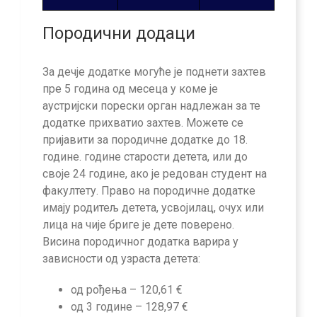
Породични додаци
За дечје додатке могуће је поднети захтев
пре 5 година од месеца у коме је
аустријски порески орган надлежан за те
додатке прихватио захтев. Можете се
пријавити за породичне додатке до 18.
године. године старости детета, или до
своје 24 године, ако је редован студент на
факултету. Право на породичне додатке
имају родитељ детета, усвојилац, очух или
лица на чије бриге је дете поверено.
Висина породичног додатка варира у
зависности од узраста детета:
од рођења – 120,61 €
од 3 године – 128,97 €