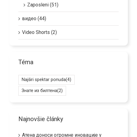
Zaposleni (51)
видео (44)
Video Shorts (2)
Téma
Najširi spektar ponuda
(4)
Знате из билтена
(2)
Najnovšie články
Атена доноси огромне иновације у