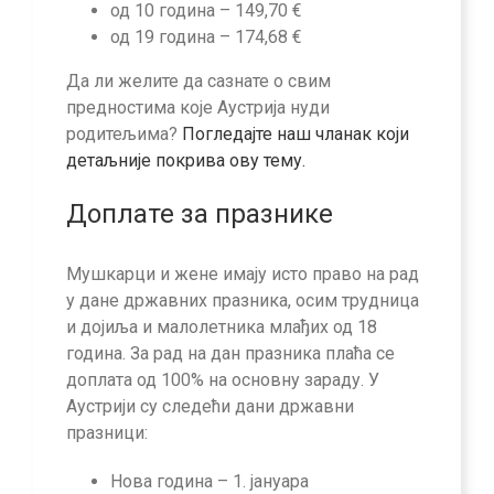
од 10 година – 149,70 €
од 19 година – 174,68 €
Да ли желите да сазнате о свим
предностима које Аустрија нуди
родитељима?
Погледајте наш чланак који
детаљније покрива ову тему.
Доплате за празнике
Мушкарци и жене имају исто право на рад
у дане државних празника, осим трудница
и дојиља и малолетника млађих од 18
година. За рад на дан празника плаћа се
доплата од 100% на основну зараду. У
Аустрији су следећи дани државни
празници:
Нова година – 1. јануара