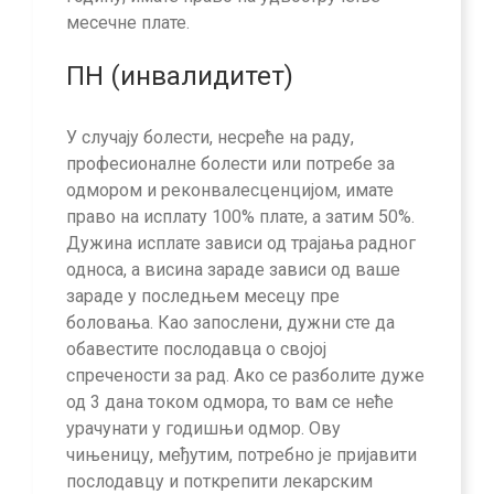
месечне плате.
ПН (инвалидитет)
У случају болести, несреће на раду,
професионалне болести или потребе за
одмором и реконвалесценцијом, имате
право на исплату 100% плате, а затим 50%.
Дужина исплате зависи од трајања радног
односа, а висина зараде зависи од ваше
зараде у последњем месецу пре
боловања. Као запослени, дужни сте да
обавестите послодавца о својој
спречености за рад. Ако се разболите дуже
од 3 дана током одмора, то вам се неће
урачунати у годишњи одмор. Ову
чињеницу, међутим, потребно је пријавити
послодавцу и поткрепити лекарским