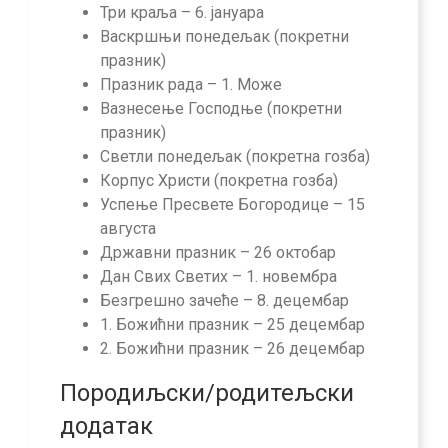
Три краља – 6. јануара
Васкршњи понедељак (покретни
празник)
Празник рада – 1. Може
Вазнесење Господње (покретни
празник)
Светли понедељак (покретна гозба)
Корпус Христи (покретна гозба)
Успење Пресвете Богородице – 15
августа
Државни празник – 26 октобар
Дан Свих Светих – 1. новембра
Безгрешно зачеће – 8. децембар
1. Божићни празник – 25 децембар
2. Божићни празник – 26 децембар
Породиљски/родитељски
додатак