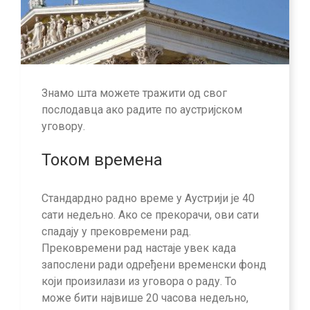
Знамо шта можете тражити од свог
послодавца ако радите по аустријском
уговору.
Током времена
Стандардно радно време у Аустрији је 40
сати недељно. Ако се прекорачи, ови сати
спадају у прековремени рад.
Прековремени рад настаје увек када
запослени ради одређени временски фонд
који произилази из уговора о раду. То
може бити највише 20 часова недељно,