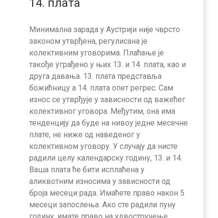
14. плата
Минимална зарада у Аустрији није чврсто
законом утврђена, регулисана је
колективним уговорима. Плаћање је
такође уграђено у њих 13. и 14. плата, као и
друга давања. 13. плата представља
божићницу а 14. плата опет регрес. Сам
износ се утврђује у зависности од важећег
колективног уговора. Међутим, она има
тенденцију да буде на нивоу једне месечне
плате, не ниже од наведеног у
колективном уговору. У случају да нисте
радили целу календарску годину, 13. и 14.
Ваша плата ће бити исплаћена у
аликвотним износима у зависности од
броја месеци рада. Имаћете право након 5
месеци запослења. Ако сте радили пуну
годину, имате право на удвостручење