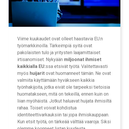
Viime kuukaudet ovat olleet haastavia EU:n
työmarkkinoilla. Tärkeimpiä syitä ovat
pakolaisten tulo ja yritysten laajamittaiset
irtisanomiset. Nykyään
miljoonat ihmiset
kaikkialla EU:
ssa etsivät työtä. Valitettavasti
myös
huijarit
ovat huomanneet tämän. Ne ovat
valmiita käyttämään hyväkseen kaikkia
työnhakijoita, jotka eivät ole tarpeeksi tietoisia
huomatakseen, mitä on tekeillä, ennen kuin on
liian myöhäistä. Jotkut haluavat huijata ihmisiltä
rahaa. Toiset voivat kohdistua
identiteettivarkauksiin tai jopa ihmiskauppaan.
Kun etsit työtä, on tärkeää välttää vaaroja. Siksi
olemme koonneet listan kuudesta