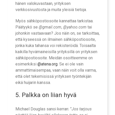
hänen valokuvastaan, yrityksen
verkkosivustosta ja muita yleisiä tietoja.
Myös sähköpostiosoite kannattaa tarkistaa.
Päätyykö se
@gmail.com
,
@yahoo.com
tai
johonkin vastaavaan? Jos näin on, se tarkoittaa,
että kyseessä on ilmainen sähköpostiosoite,
jonka kuka tahansa voi rekisteröidä. Toisaalta
kaikilla hyvämaineisilla yrityksillä on yrityksen
sähköpostiosoite. Meidän osoitteemme on
esimerkiksi
@atena.org
. Se ei ole vain
ammattimaisempaa, vaan näin voit olla varma,
että olet tekemisissä yrityksen työntekijän
eikä huijarin kanssa.
5. Palkka on liian hyvä
Michael Douglas sanoi kerran: ”
Jos tarjous