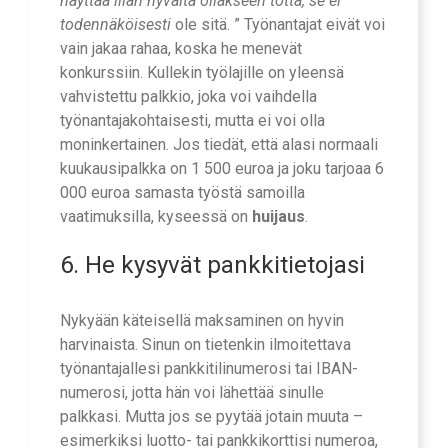
näyttää liian hyvältä ollakseen totta, se ei
todennäköisesti
ole sitä. ” Työnantajat eivät voi
vain jakaa rahaa, koska he menevät
konkurssiin. Kullekin työlajille on yleensä
vahvistettu palkkio, joka voi vaihdella
työnantajakohtaisesti, mutta ei voi olla
moninkertainen. Jos tiedät, että alasi normaali
kuukausipalkka on 1 500 euroa ja joku tarjoaa 6
000 euroa samasta työstä samoilla
vaatimuksilla, kyseessä on
huijaus
.
6. He kysyvät pankkitietojasi
Nykyään käteisellä maksaminen on hyvin
harvinaista. Sinun on tietenkin ilmoitettava
työnantajallesi pankkitilinumerosi tai IBAN-
numerosi, jotta hän voi lähettää sinulle
palkkasi. Mutta jos se pyytää jotain muuta –
esimerkiksi luotto- tai pankkikorttisi numeroa,