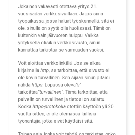
Jokainen vakavasti otettava yritys 21.
vuosisadan verkkosivuillaan. Ja jos siinä
työpaikassa, jossa haluat työskennellä, sitä ei
ole, sinulla on syytä olla huolissasi. Tämä on
kuitenkin vain jäävuoren huippu. Vaikka
yrityksellä olisikin verkkosivusto, sinun
kannattaa tarkistaa se varmuuden vuoksi.
Voit aloittaa verkkolinkillä. Jos se alkaa
kirjaimella
http
, se tarkoittaa, että sivusto ei
ole kovin turvallinen. Sen sijaan sinun pitäisi
nähdä
https
. Lopussa oleva
”s
”
tarkoittaa
”turvallinen
”. Tämä tarkoittaa, että
palvelin on turvallinen ja tietosi on salattu.
Koska
https-protokolla
otettiin käyttöön yli 20
vuotta sitten, ei ole olemassa laillisia
työnantajia, jotka eivät käyttäisi sitä.
Toinen asia, jonka voit tehdä, on tarkistaa, onko