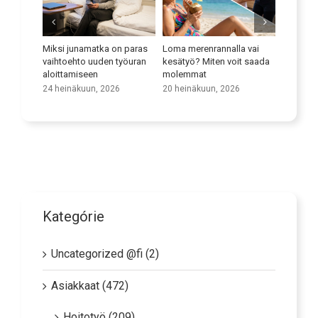
nnalla vai
Paranna kielitaitoasi
Liikenneyritysten
At
en voit saada
potentiaalin maksimaalinen
val
9 heinäkuun, 2026
hyödyntäminen
kie
hoivapalveluissa
, 2026
5 e
25 kesäkuun, 2026
Kategórie
Uncategorized @fi (2)
Asiakkaat (472)