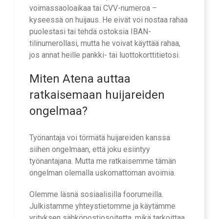
voimassaoloaikaa tai CVV-numeroa –
kyseessä on huijaus. He eivät voi nostaa rahaa
puolestasi tai tehdä ostoksia IBAN-
tilinumerollasi, mutta he voivat käyttää rahaa,
jos annat heille pankki- tai luottokorttitietosi.
Miten
Atena
auttaa
ratkaisemaan huijareiden
ongelmaa?
Työnantaja voi törmätä huijareiden kanssa
siihen ongelmaan, että joku esiintyy
työnantajana. Mutta me ratkaisemme tämän
ongelman olemalla uskomattoman avoimia.
Olemme läsnä sosiaalisilla foorumeilla.
Julkistamme yhteystietomme ja käytämme
yrityksen sähköpostiosoitetta, mikä tarkoittaa,