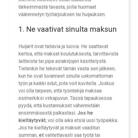
tärkeimmästä tavasta, joilla huomaat
väärennetyn työtarjouksen tai huijauksen.
1. Ne vaativat sinulta maksun
Huijarit ovat taitavia ja luovia. He saattavat
kertoa, että maksat koulutuksesta, tarvittavista
laitteista tai jopa asiakirjojen käsittelystä.
Tietenkin he tekevät tämän vasta sen jälkeen,
kun he ovat luvanneet sinulle uskomattoman
työn ja kaikki edut, joita voit kuvitella. Joskus
voi olla tarpeen, että työntekijä maksaa
esimerkiksi virkapuvun. Tässä tapauksessa
pyydä, että kustannukset vähennetään
ensimmäisestä palkastasi.
Jos he
kieltäytyvät
, voi olla aika etsiä uusi työpaikka.
Jos he kieltäytyvät ja maksat vaaditun
summan,
et
valitettavasti saa työtä tai