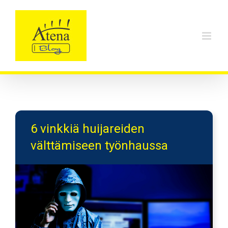
Skip
to
content
6 vinkkiä huijareiden
välttämiseen työnhaussa