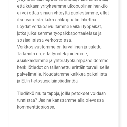
että kukaan yrityksemme ulkopuolinen henkilö
ei voi ottaa sinuun yhteyttä puolestamme, ellet
itse varmista, kuka sähköpostin lähettää.
Löydät verkkosivuiltamme kaikki työpaikat,
jotka julkaisemme työpaikkaportaaleissa ja
sosiaalisissa verkostoissa.
Verkkosivustomme on turvallinen ja salattu.
Tärkeintä on, että työntekijöidemme,
asiakkaidemme ja yhteistyökumppaneidemme
henkilötiedot on tallennettu erittäin turvalliselle
palvelimelle. Noudatamme kaikkea paikallista
ja EU:n tietosuojalainsäädäntöä.
Tiedätkö muita tapoja, joilla petokset voidaan
tunnistaa? Jaa ne kanssamme alla olevassa
kommenttiosiossa.