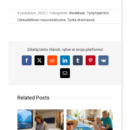
8 joulukuun, 2022
|
Categories:
Asiakkaat
,
Työympäristö
,
Oikeudellinen neuvontahuone
,
Työtä etsimässä
Zdieľaj tento článok, vyber si svoju platformu!
Facebook
X
Reddit
LinkedIn
Tumblr
Pinterest
Vk
Email
Related Posts