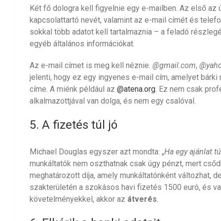
Két fő dologra kell figyelnie egy e-mailben. Az első a
kapcsolattartó nevét, valamint az e-mail címét és tele
sokkal több adatot kell tartalmaznia – a feladó részleg
egyéb általános információkat.
Az e-mail címet is meg kell néznie.
@gmail.com
,
@yah
jelenti, hogy ez egy ingyenes e-mail cím, amelyet bárki
címe. A miénk például az
@atena.org
. Ez nem csak profe
alkalmazottjával van dolga, és nem egy csalóval.
5. A fizetés túl jó
Michael Douglas egyszer azt mondta: „
Ha egy ajánlat t
munkáltatók nem oszthatnak csak úgy pénzt, mert cső
meghatározott díja, amely munkáltatónként változhat, 
szakterületén a szokásos havi fizetés 1500 euró, és va
követelményekkel, akkor az
átverés
.