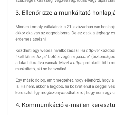
szükséges készség, végzettség, tudás vagy tapasztalat
3. Ellenőrizze a munkáltató honlapj
Minden komoly vállalatnak a 21. században van honlapja.
akkor oka van az aggodalomra. De ez csak a jéghegy cs
érdemes átnézni.
Kezdheti egy webes hivatkozással. Ha
http-vel
kezdődik
t
kell látnia. Az
„s
” betű a végén a „
secure
” (biztonságos)
adatai titkosítva vannak. Mivel a
https
protokollt több mi
munkáltató, aki ne használná.
Egy másik dolog, amit megtehet, hogy ellenőrzi, hogy a
is. Ha nem, akkor a legjobb, ha közvetlenül a céggel v
keresztül. Így megbizonyosodhat arról, hogy nem egy csa
4. Kommunikáció e-mailen keresztü