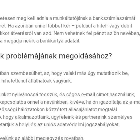
etesen meg kell adnia a munkáltatójának a bankszámlaszámát
. Ha azonban ennél többet kér – például a hitel- vagy debit
akkor átverésről van szó. Nem vehetnek fel pénzt az ön nevében,
a megadja nekik a bankkártya adatait.
ók problémájának megoldásához?
atban szembesülhet, az, hogy valaki más úgy mutatkozik be,
 hihetetlenül átláthatóak vagyunk.
inket nyilvánossá tesszük, és céges e-mail címet használunk,
 kapcsolatba önnel a nevünkben, kivéve, ha ön igazoltatja az e-ma
össégi hálózatokon közzétett állásajánlatot megtalál.
b, hogy alkalmazottaink, ügyfeleink és partnereink személyes
etartjuk a helyi és az uniós adatvédelmi jogszabályokat.
elünk az alábbi megjegyzés rovatban.