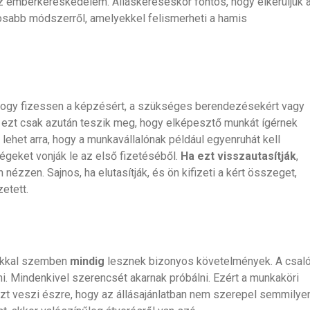
z emberkereskedelem. Álláskereséskor fontos, hogy elkerüljük 
ntosabb módszerről, amelyekkel felismerheti a hamis
 hogy fizessen a képzésért, a szükséges berendezésekért vagy
ezt csak azután teszik meg, hogy elképesztő munkát ígérnek
ehet arra, hogy a munkavállalónak például egyenruhát kell
égeket vonják le az első fizetéséből.
Ha ezt visszautasítják
,
 nézzen. Sajnos, ha elutasítják, és ön kifizeti a kért összeget,
etett.
zókkal szemben
mindig
lesznek bizonyos követelmények. A csal
i. Mindenkivel szerencsét akarnak próbálni. Ezért a munkaköri
 azt veszi észre, hogy az állásajánlatban nem szerepel semmilye