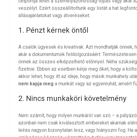
célpontja lehet a személyazonosság-lopás vagy akár a
veszélyt. Ezért összeállítottunk egy listát a hat legfo
állásajánlatokat vagy átveréseket.
1. Pénzt kérnek öntől
A csalók ügyesek és kreatívak. Azt mondhatják önnek,
akár a dokumentumok feldolgozásáért. Természetesen 
önnek az összes elképzelhető előnnyel. Néha szükség l
fizetnie. Ebben az esetben kérje meg őket, hogy a költs
akkor lehet, hogy itt az ideje, hogy másik munkahely után
nem kapja meg
a munkát vagy az egyenruhát, amiért fiz
2. Nincs munkaköri követelmény
Nem számít, hogy milyen munkáról van szó – a pályá
azonban nem csak kiválasztott embereket akarnak elérn
leírás nagyon bizonytalan lesz, vagy hiányozni fog. Ha