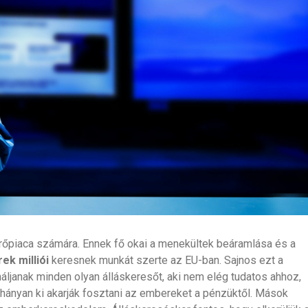
erőpiaca számára. Ennek fő okai a menekültek beáramlása és a
ek milliói
keresnek munkát szerte az EU-ban. Sajnos ezt a
náljanak minden olyan álláskeresőt, aki nem elég tudatos ahhoz,
Néhányan ki akarják fosztani az embereket a pénzüktől. Mások