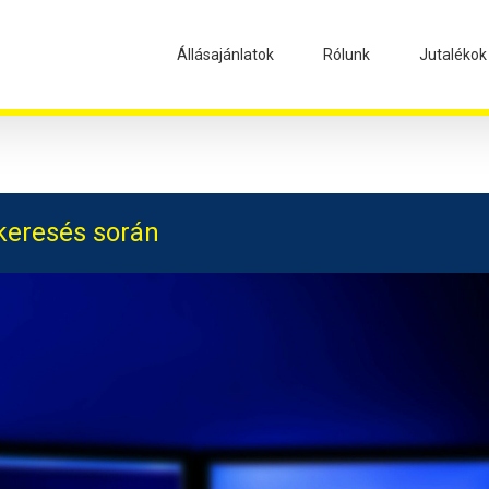
Állásajánlatok
Rólunk
Jutalékok
skeresés során