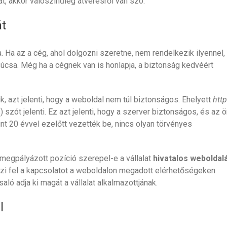
, akkor valószínűleg átverésről van szó.
át
 Ha az a cég, ahol dolgozni szeretne, nem rendelkezik ilyennel,
úcsa. Még ha a cégnek van is honlapja, a biztonság kedvéért
, azt jelenti, hogy a weboldal nem túl biztonságos. Ehelyett
http
 szót jelenti. Ez azt jelenti, hogy a szerver biztonságos, és az 
nt 20 évvel ezelőtt vezették be, nincs olyan törvényes
 megpályázott pozíció szerepel-e a vállalat
hivatalos weboldal
eszi fel a kapcsolatot a weboldalon megadott elérhetőségeken
ló adja ki magát a vállalat alkalmazottjának.
l