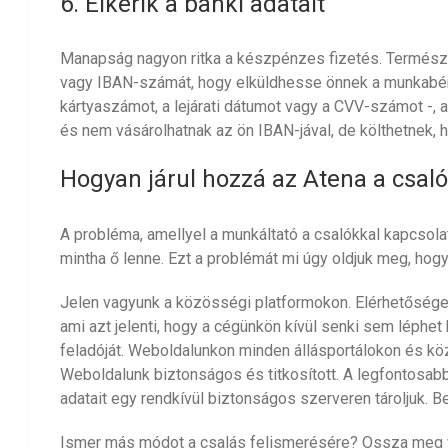
6. Elkérik a banki adatait
Manapság nagyon ritka a készpénzes fizetés. Termész
vagy IBAN-számát, hogy elküldhesse önnek a munkabérét
kártyaszámot, a lejárati dátumot vagy a CVV-számot -, 
és nem vásárolhatnak az ön IBAN-jával, de költhetnek, h
Hogyan járul hozzá az
Atena
a csal
A probléma, amellyel a munkáltató a csalókkal kapcsol
mintha ő lenne. Ezt a problémát mi úgy oldjuk meg, hogy
Jelen vagyunk a közösségi platformokon. Elérhetősége
ami azt jelenti, hogy a cégünkön kívül senki sem léphet
feladóját. Weboldalunkon minden állásportálokon és köz
Weboldalunk biztonságos és titkosított. A legfontosab
adatait egy rendkívül biztonságos szerveren tároljuk. B
Ismer más módot a csalás felismerésére? Ossza meg v