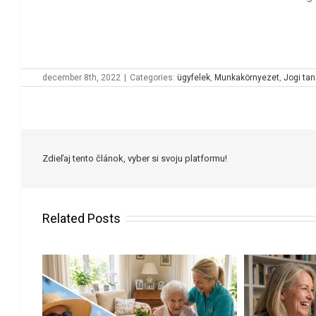
december 8th, 2022
|
Categories:
ügyfelek
,
Munkakörnyezet
,
Jogi ta
Zdieľaj tento článok, vyber si svoju platformu!
Related Posts