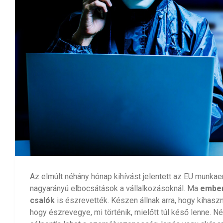
Az elmúlt néhány hónap kihívást jelentett az EU munka
nagyarányú elbocsátások a vállalkozásoknál. Ma
ember
csalók
is észrevették. Készen állnak arra, hogy kihasz
hogy észrevegye, mi történik, mielőtt túl késő lenne. 