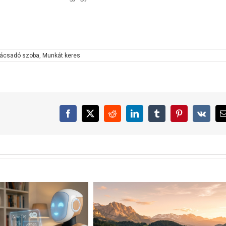
nácsadó szoba
,
Munkát keres
Facebook
X
Reddit
LinkedIn
Tumblr
Pinterest
Vk