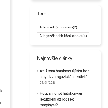
a
Téma
A hírlevélből felismeri
(2)
A legszélesebb körű ajánlat
(4)
Najnovšie články
Az Atena hatalmas újítást hoz
a nyelvvizsgáztatás területén
05/08/2026
ók
Hogyan lehet hatékonyan
leküzdeni az idősek
n
magányát?