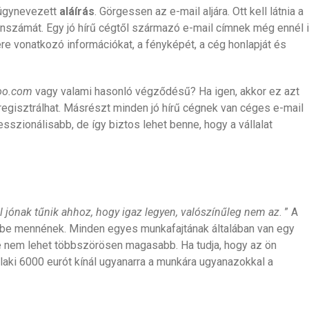
z úgynevezett
aláírás
. Görgessen az e-mail aljára. Ott kell látnia a
fonszámát. Egy jó hírű cégtől származó e-mail címnek még ennél 
ére vonatkozó információkat, a fényképét, a cég honlapját és
oo.com
vagy valami hasonló végződésű? Ha igen, akkor ez azt
 regisztrálhat. Másrészt minden jó hírű cégnek van céges e-mail
sszionálisabb, de így biztos lehet benne, hogy a vállalat
úl jónak tűnik ahhoz, hogy igaz legyen, valószínűleg nem az
. ” A
dbe mennének. Minden egyes munkafajtának általában van egy
de nem lehet többszörösen magasabb. Ha tudja, hogy az ön
laki 6000 eurót kínál ugyanarra a munkára ugyanazokkal a