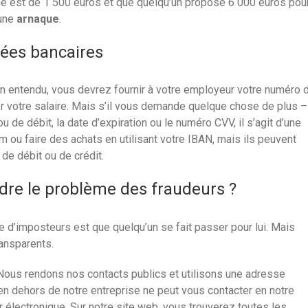
e est de 1 500 euros et que quelqu’un propose 6 000 euros pou
une
arnaque
.
nées bancaires
en entendu, vous devrez fournir à votre employeur votre numéro 
r votre salaire. Mais s’il vous demande quelque chose de plus –
u de débit, la date d’expiration ou le numéro CVV, il s’agit d’une
om ou faire des achats en utilisant votre IBAN, mais ils peuvent
de débit ou de crédit.
udre le problème des fraudeurs ?
 d’imposteurs est que quelqu’un se fait passer pour lui. Mais
ansparents.
ous rendons nos contacts publics et utilisons une adresse
 en dehors de notre entreprise ne peut vous contacter en notre
r électronique. Sur notre site web, vous trouverez toutes les