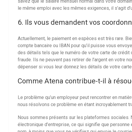
savez que le salaire mensuel normal dans votre domain
le même emploi avec les mêmes exigences, il s’agit d’
6. Ils vous demandent vos coordon
Actuellement, le paiement en espèces est très rare. Bi
compte bancaire ou IBAN pour qu’il puisse vous envoye
des détails tels que le numéro de votre carte de crédit o
fraude. Ils ne peuvent pas retirer de l’argent en votre n
dépenser si vous leur donnez les détails de votre carte 
Comme
Atena
contribue-t-il à réso
Le problème qu’un employeur peut rencontrer en matière
nous résolvons ce problème en étant incroyablement tr
Nous sommes présents sur les plateformes sociales. N
électronique d’entreprise, ce qui signifie que personne
nom, à moins que vous ne vérifiiez qui envoie le courrie