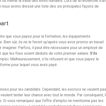
ité ou même la traite des êtres humains. Lors de la recherche d’un
uoi nous avons dressé une liste des six principales façons de
part
 dire que vous payez pour la formation, les équipements
ien sûr, ils ne le feront qu’après vous avoir promis un travail
 imaginer. Parfois, il peut être nécessaire pour un employé de
que les frais soient déduits de votre premier salaire.
S’ils
emploi. Malheureusement, s’ils refusent et que vous payez le
uniforme pour lequel vous avez payé.
ences pour les candidats. Cependant, les escrocs ne veulent pa
veulent tenter leur chance avec tout le monde. Par conséquent, l
e. Si vous remarquez que l’offre d’emploi ne mentionne pas les