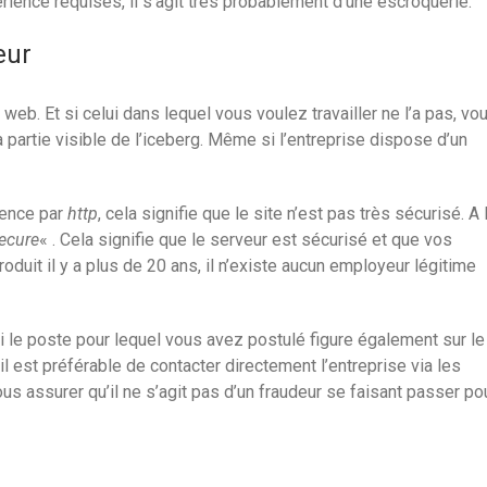
ience requises, il s’agit très probablement d’une escroquerie.
eur
web. Et si celui dans lequel vous voulez travailler ne l’a pas, vo
 partie visible de l’iceberg. Même si l’entreprise dispose d’un
mence par
http
, cela signifie que le site n’est pas très sécurisé. A 
secure
« . Cela signifie que le serveur est sécurisé et que vos
roduit il y a plus de 20 ans, il n’existe aucun employeur légitime
i le poste pour lequel vous avez postulé figure également sur le
, il est préférable de contacter directement l’entreprise via les
us assurer qu’il ne s’agit pas d’un fraudeur se faisant passer po