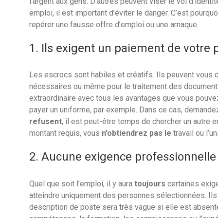
l’argent aux gens. D’autres peuvent viser le vol d’ident
emploi, il est important d’éviter le danger. C’est pourq
repérer une fausse offre d’emploi ou une arnaque.
1. Ils exigent un paiement de votre 
Les escrocs sont habiles et créatifs. Ils peuvent vous
nécessaires ou même pour le traitement des documents. B
extraordinaire avec tous les avantages que vous pouvez
payer un uniforme, par exemple. Dans ce cas, demandez 
refusent
, il est peut-être temps de chercher un autre 
montant requis, vous
n’obtiendrez pas le
travail ou l’
2. Aucune exigence professionnelle
Quel que soit l’emploi, il y aura
toujours
certaines exig
atteindre uniquement des personnes sélectionnées. Ils 
description de poste sera très vague si elle est absent