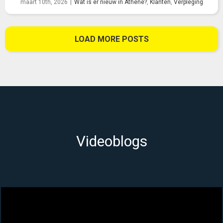
maart 10th, 2026
|
Wat is er nieuw in Athene?
,
Klanten
,
Verpleging
LOAD MORE POSTS
Videoblogs