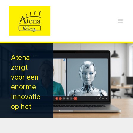
Skip
to
content
Atena
zorgt
voor een
enorme
innovatie
op het
gebied
van