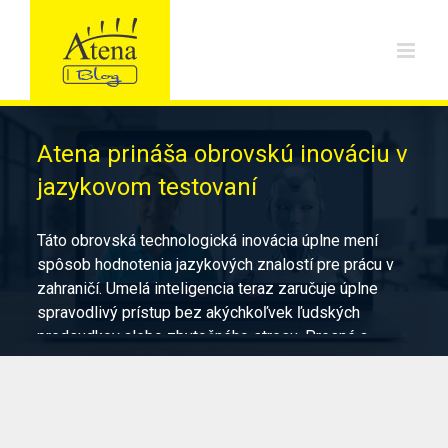
Skip
to
content
Atena prináša obrovskú inováciu v
jazykovom testovaní
Táto obrovská technologická inovácia úplne mení
spôsob hodnotenia jazykových znalostí pre prácu v
zahraničí. Umelá inteligencia teraz zaručuje úplne
spravodlivý prístup bez akýchkoľvek ľudských
predsudkov alebo zbytočného stresu. Presné a
okamžité výsledky vám priamo pomôžu získať
maximálny možný plat za vašu tvrdú prácu. Prečítajte
si náš článok a začnite svoju úspešnú kariéru ešte
dnes.