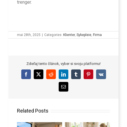
trenger.
mai 28th, 2025
|
Categories:
Klienter
,
Sykepleie
,
Firma
Zdieľaj tento článok, vyber si svoju platformu!
Facebook
X
Reddit
LinkedIn
Tumblr
Pinterest
Vk
Email
Related Posts