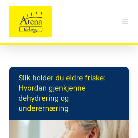
Skip
to
content
Slik holder du eldre friske:
Hvordan gjenkjenne
dehydrering og
underernæring