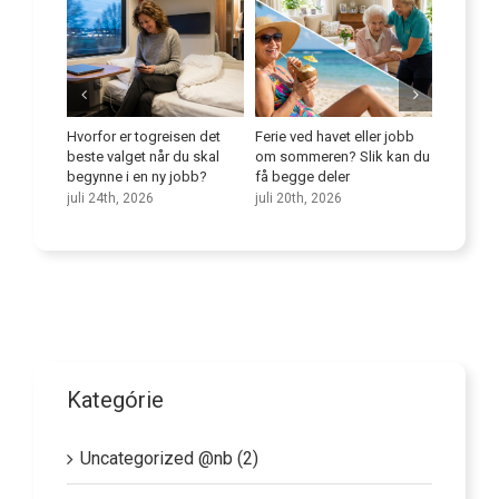
e
Hvorfor er togreisen det
Ferie ved havet eller jobb
Forbedr
niorer på
beste valget når du skal
om sommeren? Slik kan du
språkfer
begynne i en ny jobb?
få begge deler
juli 9th,
juli 24th, 2026
juli 20th, 2026
Kategórie
Uncategorized @nb (2)