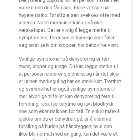
Dehydrering oppstår når en person mister mer
væske enn den får i seg. Eldre voksne har
høyere risiko. Tørstfølelsen svekkes ofte med
alderen. Noen medisiner kan også øke
væsketapet. Det er viktig å legge merke til
symptomene, fordi senior kanskje ikke føler
seg tørst selv om kroppen har behov for vann.
Vanlige symptomer på dehydrering er tørr
munn, lepper og tunge. Du kan legge merke til
at personen urinerer sjeldnere, og når det skjer,
er urinen mørkegul og har en sterk lukt. Tretthet
og svimmelhet er også vanlige symptomer. I
mer alvorlige tilfeller kan dehydrering føre til
forvirring, rask hjerterytme og lavt blodtrykk,
noe som øker risikoen for fall. En enkel måte å
sjekke om du er dehydrert på, er å klemme
forsiktig på huden på håndryggen; hvis den
ikke blir normal med en gang, kan det være et