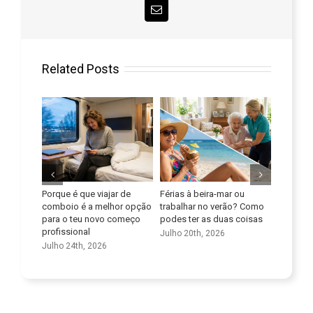
Email
Related Posts
-mar ou
Melhora as tuas
Aproveitar ao máximo o
A A
verão? Como
competências linguísticas
potencial das empresas de
eno
duas coisas
transportes no setor dos
líng
Julho 9th, 2026
cuidados
26
Agos
Junho 25th, 2026