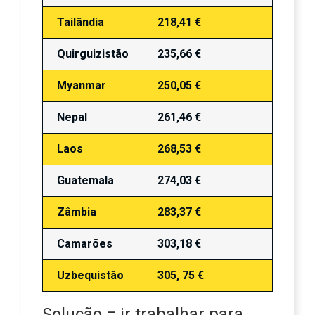
Tailândia
218,41 €
Quirguizistão
235,66 €
Myanmar
250,05 €
Nepal
261,46 €
Laos
268,53 €
Guatemala
274,03 €
Zâmbia
283,37 €
Camarões
303,18 €
Uzbequistão
305, 75 €
Solução = ir trabalhar para