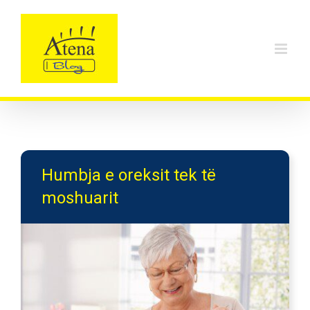
Skip
to
content
Humbja e oreksit tek të
moshuarit