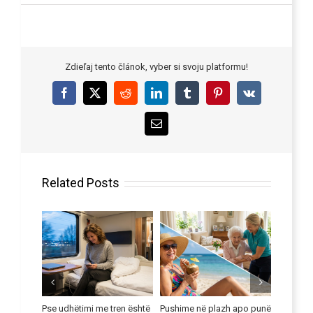
Zdieľaj tento článok, vyber si svoju platformu!
Facebook
X
Reddit
LinkedIn
Tumblr
Pinterest
Vk
Email
Related Posts
nyrë
Pse udhëtimi me tren është
Pushime në plazh apo punë
Përmirës