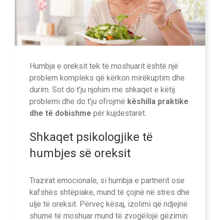
Humbja e oreksit tek të moshuarit është një
problem kompleks që kërkon mirëkuptim dhe
durim. Sot do t’ju njohim me shkaqet e këtij
problemi dhe do t’ju ofrojmë
këshilla praktike
dhe të dobishme
për kujdestarët.
Shkaqet psikologjike të
humbjes së oreksit
Trazirat emocionale, si humbja e partnerit ose
kafshës shtëpiake, mund të çojnë në stres dhe
ulje të oreksit. Përveç kësaj, izolimi që ndjejnë
shumë të moshuar mund të zvogëlojë gëzimin