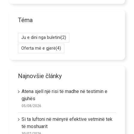
Téma
Ju e dini nga buletini
(2)
Oferta më e gjerë
(4)
Najnovšie články
Atena sjell një risi të madhe në testimin e
gjuhës
05/08/2026
Si ta luftoni në mënyrë efektive vetminë tek
të moshuarit
30/07/2026