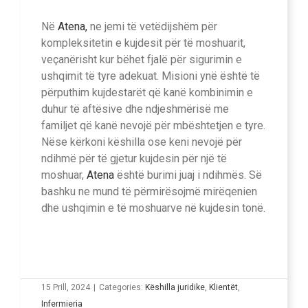
Në
Atena,
ne jemi të vetëdijshëm për
kompleksitetin e kujdesit për të moshuarit,
veçanërisht kur bëhet fjalë për sigurimin e
ushqimit të tyre adekuat. Misioni ynë është të
përputhim kujdestarët që kanë kombinimin e
duhur të aftësive dhe ndjeshmërisë me
familjet që kanë nevojë për mbështetjen e tyre.
Nëse kërkoni këshilla ose keni nevojë për
ndihmë për të gjetur kujdesin për një të
moshuar,
Atena
është burimi juaj i ndihmës. Së
bashku ne mund të përmirësojmë mirëqenien
dhe ushqimin e të moshuarve në kujdesin tonë.
15 Prill, 2024
|
Categories:
Këshilla juridike
,
Klientët
,
Infermieria