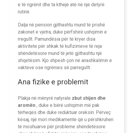
e të ngrënit dhe ta kthejë atë në një detyrë
rutinë.
Dalja në pension gjithashtu mund të prishë
zakonet e vjetra, duke përfshirë ushqimin e
rregullt. Pamundësia për të kryer disa
aktivitete për shkak të kufizimeve të reja
shëndetësore mund të jetë gjithashtu një
shqetësim. Kjo shpesh çon në anashkalimin e
vakteve ose ngrënies së parregullt.
Ana fizike e problemit
Plakja në mënyrë natyrale
zbut shijen dhe
aromën
, duke e bërë ushqimin më pak
tërheqës dhe duke reduktuar oreksin. Përveç
kësaj, një mori medikamente që u përshkruhen
të moshuarve për probleme shëndetësore