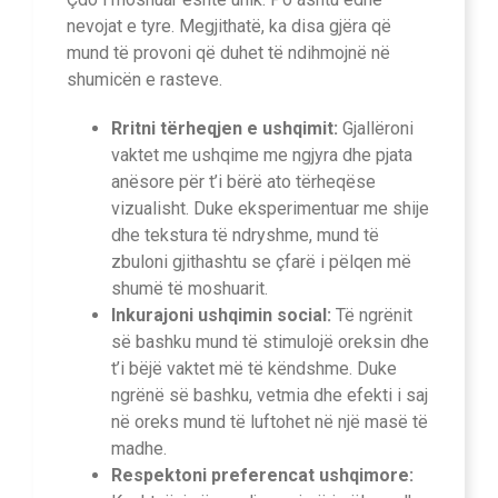
nevojat e tyre. Megjithatë, ka disa gjëra që
mund të provoni që duhet të ndihmojnë në
shumicën e rasteve.
Rritni tërheqjen e ushqimit:
Gjallëroni
vaktet me ushqime me ngjyra dhe pjata
anësore për t’i bërë ato tërheqëse
vizualisht. Duke eksperimentuar me shije
dhe tekstura të ndryshme, mund të
zbuloni gjithashtu se çfarë i pëlqen më
shumë të moshuarit.
Inkurajoni ushqimin social:
Të ngrënit
së bashku mund të stimulojë oreksin dhe
t’i bëjë vaktet më të këndshme. Duke
ngrënë së bashku, vetmia dhe efekti i saj
në oreks mund të luftohet në një masë të
madhe.
Respektoni preferencat ushqimore: