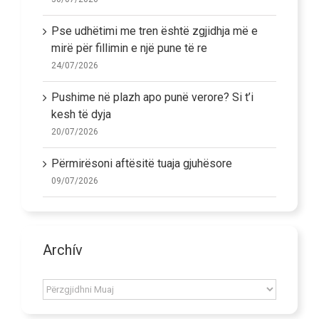
Pse udhëtimi me tren është zgjidhja më e
mirë për fillimin e një pune të re
24/07/2026
Pushime në plazh apo punë verore? Si t’i
kesh të dyja
20/07/2026
Përmirësoni aftësitë tuaja gjuhësore
09/07/2026
Archív
Archív