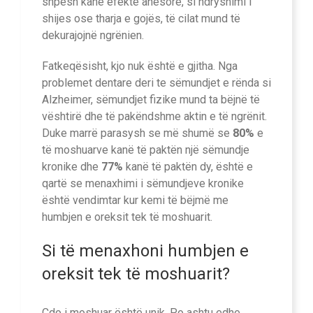
shpesh kanë efekte anësore, si ndryshimi i
shijes ose tharja e gojës, të cilat mund të
dekurajojnë ngrënien.
Fatkeqësisht, kjo nuk është e gjitha. Nga
problemet dentare deri te sëmundjet e rënda si
Alzheimer, sëmundjet fizike mund ta bëjnë të
vështirë dhe të pakëndshme aktin e të ngrënit.
Duke marrë parasysh se më shumë se
80%
e
të moshuarve kanë të paktën një sëmundje
kronike dhe
77%
kanë të paktën dy, është e
qartë se menaxhimi i sëmundjeve kronike
është vendimtar kur kemi të bëjmë me
humbjen e oreksit tek të moshuarit.
Si të menaxhoni humbjen e
oreksit tek të moshuarit?
Çdo i moshuar është unik. Po ashtu edhe