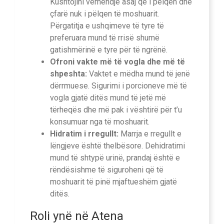
Kushtojini vëmendje asaj që i pëlqen dhe
çfarë nuk i pëlqen të moshuarit.
Përgatitja e ushqimeve të tyre të
preferuara mund të rrisë shumë
gatishmërinë e tyre për të ngrënë.
Ofroni vakte më të vogla dhe më të
shpeshta:
Vaktet e mëdha mund të jenë
dërrmuese. Sigurimi i porcioneve më të
vogla gjatë ditës mund të jetë më
tërheqës dhe më pak i vështirë për t’u
konsumuar nga të moshuarit.
Hidratim i rregullt:
Marrja e rregullt e
lëngjeve është thelbësore. Dehidratimi
mund të shtypë urinë, prandaj është e
rëndësishme të siguroheni që të
moshuarit të pinë mjaftueshëm gjatë
ditës.
Roli ynë në Atena