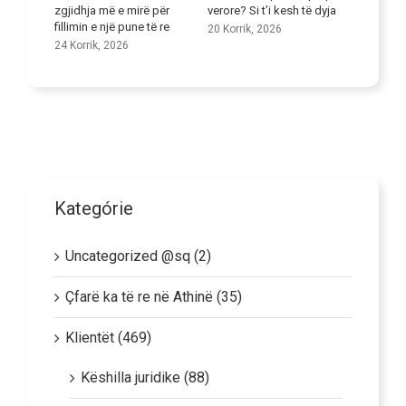
k të
zgjidhja më e mirë për
verore? Si t’i kesh të dyja
gjuhëso
fillimin e një pune të re
20 Korrik, 2026
9 Korrik,
24 Korrik, 2026
Kategórie
Uncategorized @sq (2)
Çfarë ka të re në Athinë (35)
Klientët (469)
Këshilla juridike (88)